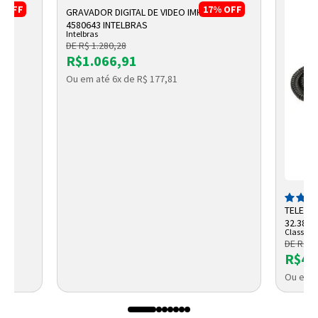
%
OFF
17%
OFF
00-G26
GRAVADOR DIGITAL DE VIDEO IMHDX 3108
4580643 INTELBRAS
Intelbras
DE R$ 1.280,28
R$1.066,91
O
Ou em até 6x de R$ 177,81
TELEFO
32.389 
Classic
DE R$ 5
R$47
Ou em a