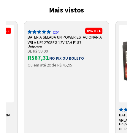
Mais vistos
%
OFF
8%
OFF
(254)
BATERIA SELADA UNIPOWER ESTACIONÁRIA
VRLA UP1270SEG 12V 7AH F187
Unipower
DE R$ 99,90
R$87,31
NO PIX OU BOLETO
Ou em até 2x de R$ 45,95
ONÁRIA
BATERI
VRLA 12
Unipowe
DE R$ 1