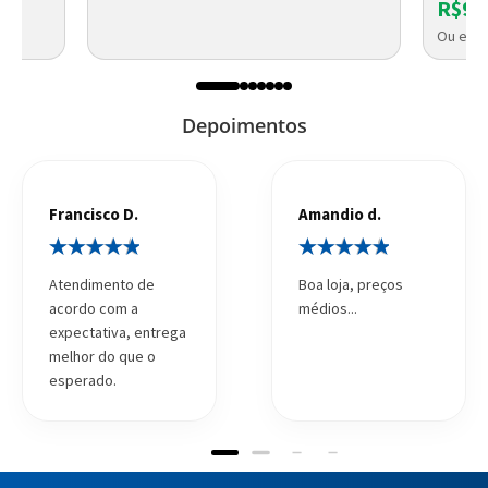
R$93
Ou em a
Depoimentos
Francisco D.
Amandio d.
Atendimento de
Boa loja, preços
acordo com a
médios...
expectativa, entrega
melhor do que o
esperado.