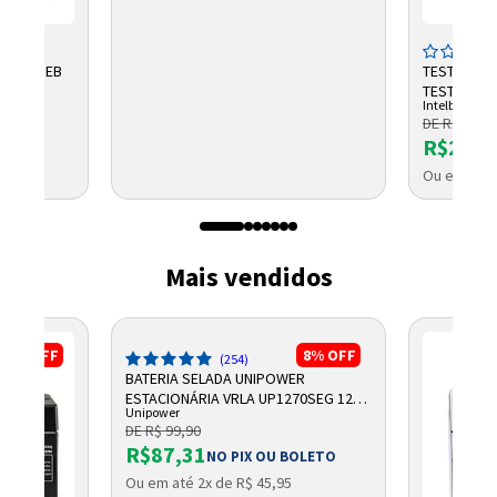
V 45AH EB
TESTADOR 
TESTER 300
Intelbras
DE R$ 2.791
R$2.32
8
Ou em até 
Mais vendidos
17%
OFF
8%
OFF
(254)
BATERIA SELADA UNIPOWER
ESTACIONÁRIA VRLA UP1270SEG 12V
Unipower
7AH F187
DE R$ 99,90
R$87,31
NO PIX OU BOLETO
Ou em até 2x de R$ 45,95