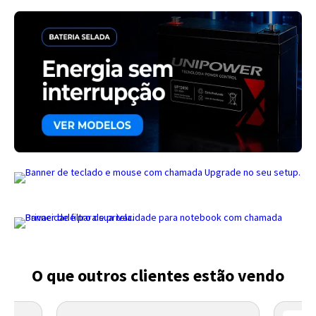
Entendi
Entendi
Entendi
Entendi
O que outros clientes estão vendo