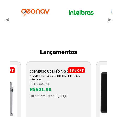
Lançamentos
17%
OFF
17%
OFF
CONVERSOR DE MÍDIA GIGABIT WDM
KGSD 1120 A 4780009 INTELBRAS
Intelbras
DE R$ 602,28
R$501,90
Ou em até 6x de R$ 83,65