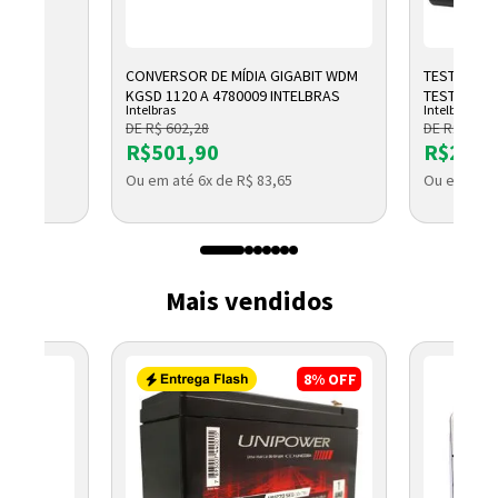
CONVERSOR DE MÍDIA GIGABIT WDM
TESTADOR 
KGSD 1120 A 4780009 INTELBRAS
TESTER 300
Intelbras
Intelbras
DE R$ 602,28
DE R$ 2.791
R$501,90
R$2.32
Ou em até 6x de R$ 83,65
Ou em até 
Mais vendidos
8%
OFF