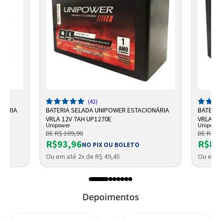
(42)
ONÁRIA
BATERIA SELADA UNIPOWER ESTACIONÁRIA
BATERI
VRLA 12V 7AH UP1270E
VRLA UP
Unipower
Unipowe
DE R$ 109,90
DE R$ 9
R$93,96
R$87
NO PIX OU BOLETO
Ou em até 2x de R$ 49,45
Ou em a
Depoimentos