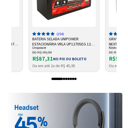
(254)
R
BATERIA SELADA UNIPOWER
GRAVADOR 
 AH F187
ESTACIONÁRIA VRLA UP1270SEG 12V
NEXTTECH
Unipower
Nextcall
7AH F187
DE R$ 99,90
DE R$ 684,
R$87,31
R$569,
OLETO
NO PIX OU BOLETO
Ou em até 2x de R$ 45,95
Ou em até 