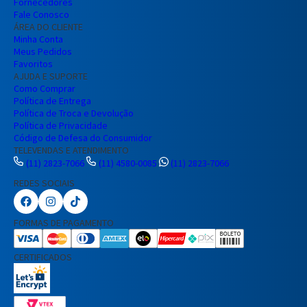
Fornecedores
Fale Conosco
ÁREA DO CLIENTE
Minha Conta
Meus Pedidos
Favoritos
AJUDA E SUPORTE
Como Comprar
Política de Entrega
Política de Troca e Devolução
Política de Privacidade
Código de Defesa do Consumidor
TELEVENDAS E ATENDIMENTO
(11) 2823-7066
(11) 4580-0085
(11) 2823-7066
REDES SOCIAIS
Preencha seus dados para iniciar a
conversa no WhatsApp.
FORMAS DE PAGAMENTO
Nome Completo
CERTIFICADOS
E-mail