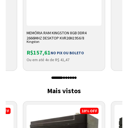
MEMÓRIA RAM KINGSTON 8GB DDR4
2666MHZ DESKTOP KVR26N19S6/8
Kingston
R$157,61
NO PIX OU BOLETO
Ou em até 4x de R$ 41,47
Mais vistos
%
OFF
10%
OFF