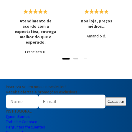
Atendimento de
Boa loja, preços
acordo com a
médios...
expectativa, entrega
Amandio d.
melhor do que o
esperado.
Francisco D.
Inscreva-se em nossa newsletter!
Receba ofertas e promoções exclusivas
Cadastrar
INSTITUCIONAL
Quem Somos
Trabalhe Conosco
Perguntas frequentes