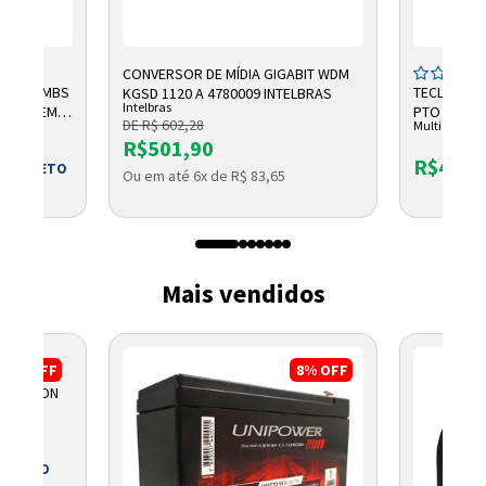
CONVERSOR DE MÍDIA GIGABIT WDM
TURA 560MBS
TECLADO E
KGSD 1120 A 4780009 INTELBRAS
Intelbras
N04I OEM
PTO TC609 
DE R$ 602,28
Multi
R$501,90
R$47,4
OU BOLETO
Ou em até 6x de R$ 83,65
9
Mais vendidos
3%
OFF
8%
OFF
O WATSON
 BOLETO