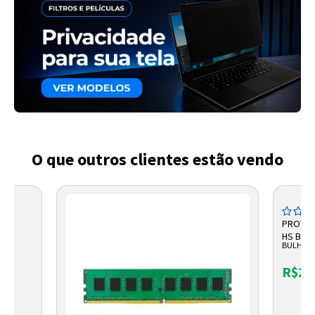
O que outros clientes estão vendo
PRO
PROTETO
S
HS BRA
BULHER
R$28