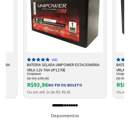
(42)
ONÁRIA
BATERIA SELADA UNIPOWER ESTACIONÁRIA
BATERI
VRLA 12V 7AH UP1270E
VRLA UP
Unipower
Unipowe
DE R$ 109,90
DE R$ 9
R$93,96
R$87
NO PIX OU BOLETO
Ou em até 2x de R$ 49,45
Ou em a
Depoimentos