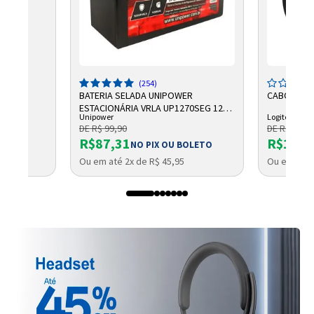
5
(254)
BATERIA SELADA UNIPOWER
CABO LOGI
ESTACIONÁRIA VRLA UP1270SEG 12V
Unipower
Logitech
7AH F187
DE R$ 99,90
DE R$ 2.750
R$87,31
R$1.96
NO PIX OU BOLETO
Ou em até 2x de R$ 45,95
Ou em até 