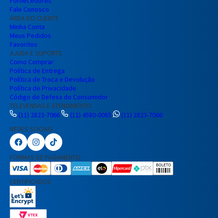
Fornecedores
Fale Conosco
ÁREA DO CLIENTE
Minha Conta
Meus Pedidos
Favoritos
AJUDA E SUPORTE
Como Comprar
Política de Entrega
Política de Troca e Devolução
Política de Privacidade
Código de Defesa do Consumidor
TELEVENDAS E ATENDIMENTO
(11) 2823-7066
(11) 4580-0085
(11) 2823-7066
REDES SOCIAIS
Preencha seus dados para iniciar a
conversa no WhatsApp.
FORMAS DE PAGAMENTO
Nome Completo
CERTIFICADOS
E-mail