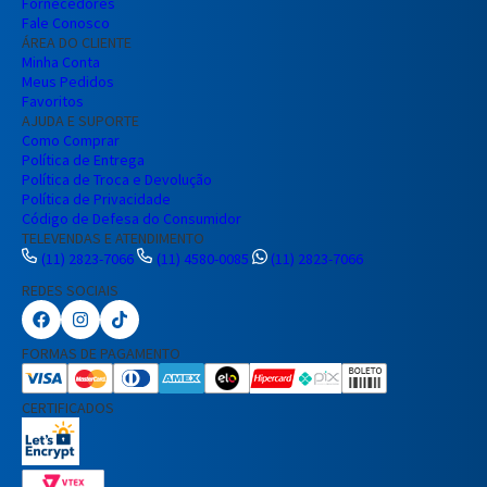
Fornecedores
Fale Conosco
ÁREA DO CLIENTE
Minha Conta
Meus Pedidos
Favoritos
AJUDA E SUPORTE
Como Comprar
Política de Entrega
Política de Troca e Devolução
Política de Privacidade
Código de Defesa do Consumidor
TELEVENDAS E ATENDIMENTO
(11) 2823-7066
(11) 4580-0085
(11) 2823-7066
REDES SOCIAIS
Preencha seus dados para iniciar a
conversa no WhatsApp.
FORMAS DE PAGAMENTO
Nome Completo
CERTIFICADOS
E-mail