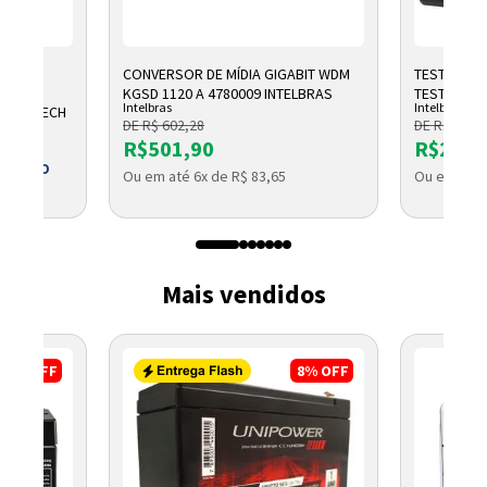
CONVERSOR DE MÍDIA GIGABIT WDM
TESTADOR 
OMICO
KGSD 1120 A 4780009 INTELBRAS
TESTER 300
Intelbras
Intelbras
1 LOGITECH
DE R$ 602,28
DE R$ 2.791
R$501,90
R$2.32
 BOLETO
Ou em até 6x de R$ 83,65
Ou em até 
Mais vendidos
17%
OFF
8%
OFF