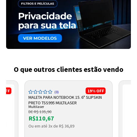
O que outros clientes estão vendo
%
OFF
19%
OFF
(0)
MALETA PARA NOTEBOOK 15. 6" SLIPSKIN
PRETO TSS995 MULTILASER
Multilaser
DE R$ 135,90
R$110,67
Ou em até 3x de R$ 36,89