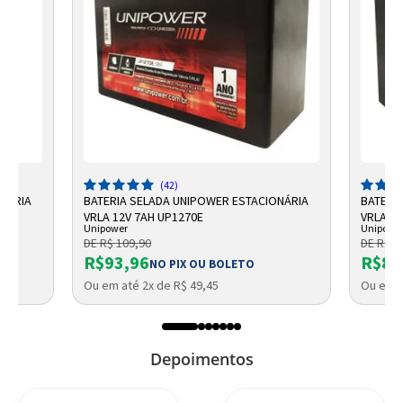
(42)
ONÁRIA
BATERIA SELADA UNIPOWER ESTACIONÁRIA
BATERI
VRLA 12V 7AH UP1270E
VRLA UP
Unipower
Unipowe
DE R$ 109,90
DE R$ 9
R$93,96
R$87
NO PIX OU BOLETO
Ou em até 2x de R$ 49,45
Ou em a
Depoimentos