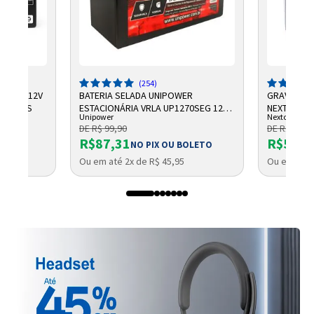
(254)
CHUMBO 12V
BATERIA SELADA UNIPOWER
GRAVADOR 
NTELBRAS
ESTACIONÁRIA VRLA UP1270SEG 12V
NEXTTECH
Unipower
Nextcall
7AH F187
DE R$ 99,90
DE R$ 684,
R$87,31
R$569,
NO PIX OU BOLETO
Ou em até 2x de R$ 45,95
Ou em até 