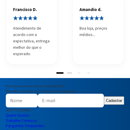
Francisco D.
Amandio d.
Atendimento de
Boa loja, preços
acordo com a
médios...
expectativa, entrega
melhor do que o
esperado.
Inscreva-se em nossa newsletter!
Receba ofertas e promoções exclusivas
Cadastrar
INSTITUCIONAL
Quem Somos
Trabalhe Conosco
Perguntas frequentes