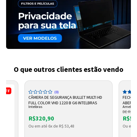
O que outros clientes estão vendo
%
OFF
(0)
CÂMERA DE SEGURANÇA BULLET MULTI HD
FECHAD
FULL COLOR VHD 1220 B G6 INTELBRAS
ABERTU
Intelbras
Amelco
DE R$ 5
R$320,90
R$54
Ou em até 6x de R$ 53,48
Ou em a