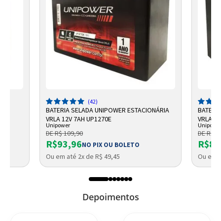
(42)
-5
BATERIA SELADA UNIPOWER ESTACIONÁRIA
BATERI
VRLA 12V 7AH UP1270E
VRLA UP
Unipower
Unipowe
DE R$ 109,90
DE R$ 9
R$93,96
R$87
NO PIX OU BOLETO
Ou em até 2x de R$ 49,45
Ou em a
Depoimentos