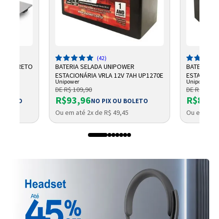
(42)
3" W9 PRETO
BATERIA SELADA UNIPOWER
BATERIA S
ESTACIONÁRIA VRLA 12V 7AH UP1270E
ESTACIONÁ
Unipower
Unipower
7AH F187
DE R$ 109,90
DE R$ 99,9
R$93,96
R$87,3
 BOLETO
NO PIX OU BOLETO
Ou em até 2x de R$ 49,45
Ou em até 