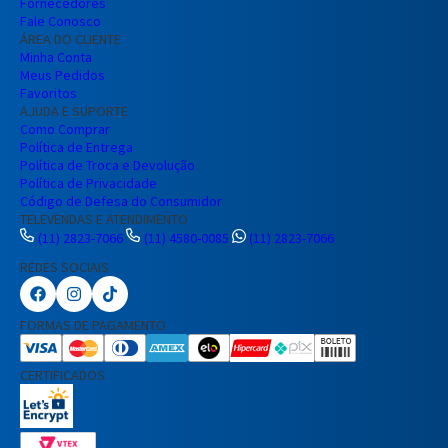
Fornecedores
Fale Conosco
ÁREA DO CLIENTE
Minha Conta
Meus Pedidos
Favoritos
AJUDA E SUPORTE
Como Comprar
Política de Entrega
Política de Troca e Devolução
Política de Privacidade
Código de Defesa do Consumidor
TELEVENDAS E ATENDIMENTO
(11) 2823-7066
(11) 4580-0085
(11) 2823-7066
REDES SOCIAIS
Preencha seus dados para iniciar a
conversa no WhatsApp.
FORMAS DE PAGAMENTO
Nome Completo
CERTIFICADOS
E-mail