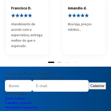
Francisco D.
Amandio d.
Atendimento de
Boa loja, preços
acordo com a
médios...
expectativa, entrega
melhor do que o
esperado.
Inscreva-se em nossa newsletter!
Receba ofertas e promoções exclusivas
Cadastrar
INSTITUCIONAL
Quem Somos
Trabalhe Conosco
Perguntas frequentes