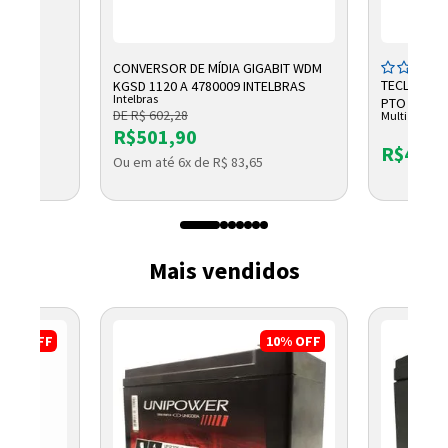
CONVERSOR DE MÍDIA GIGABIT WDM
TECLADO E
KGSD 1120 A 4780009 INTELBRAS
Intelbras
PTO TC609 
DE R$ 602,28
Multi
R$501,90
R$47,4
Ou em até 6x de R$ 83,65
Mais vendidos
3%
OFF
10%
OFF