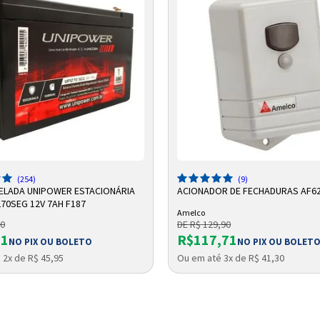
Entendi
Entendi
Entendi
Entendi
DICIONAR A SACOLA
ADICIONAR A SACOLA
(254)
(9)
SELADA UNIPOWER ESTACIONÁRIA
ACIONADOR DE FECHADURAS AF6
70SEG 12V 7AH F187
Amelco
90
DE R$ 129,90
31
R$117,71
NO PIX OU BOLETO
NO PIX OU BOLET
 2x de R$ 45,95
Ou em até 3x de R$ 41,30