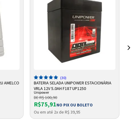
ADICIONAR A SACOLA
(30)
2U AMELCO
BATERIA SELADA UNIPOWER ESTACIONÁRIA
BATE
VRLA 12V 5,0AH F187 UP1250
VRLA
Unipower
Unip
DE R$ 100,90
DE R
R$75,91
R$
O
NO PIX OU BOLETO
Ou em até 2x de R$ 39,95