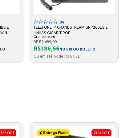
ADICIONAR A SACOLA
(0)
MBS E
TELEFONE IP GRANDSTREAM GRP2602G 2
TELE
 WIN
LINHAS GIGABIT POE
132X
Grandstream
Gran
DE R$ 499,00
DE R
R$386,56
R$
ETO
NO PIX OU BOLETO
Ou em até 6x de R$ 67,81
Ou e
5%
OFF
21%
OFF