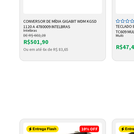
ADICIONAR A SACOLA
A
CONVERSOR DE MÍDIA GIGABIT WDM KGSD
TECLADO 
1120 A 4780009 INTELBRAS
Intelbras
MM BC
TC609 MUL
DE R$ 602,28
Multi
R$501,90
R$47,
Ou em até 6x de R$ 83,65
OFF
10%
OFF