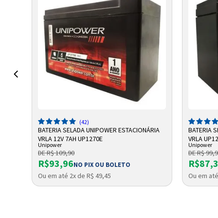
ADICIONAR A SACOLA
A
(42)
BATERIA SELADA UNIPOWER ESTACIONÁRIA
BATERIA 
VRLA 12V 7AH UP1270E
VRLA UP12
Unipower
Unipower
DE R$ 109,90
DE R$ 99,
R$93,96
R$87,
NO PIX OU BOLETO
Ou em até 2x de R$ 49,45
Ou em até