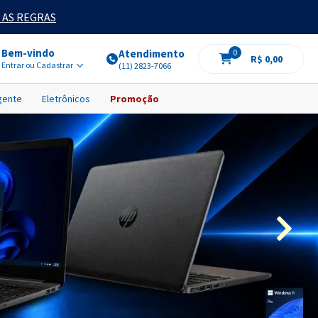
 AS REGRAS
Bem-vindo
Atendimento
0
R$ 0,00
Entrar ou Cadastrar
(11) 2823-7066
igente
Eletrônicos
Promoção