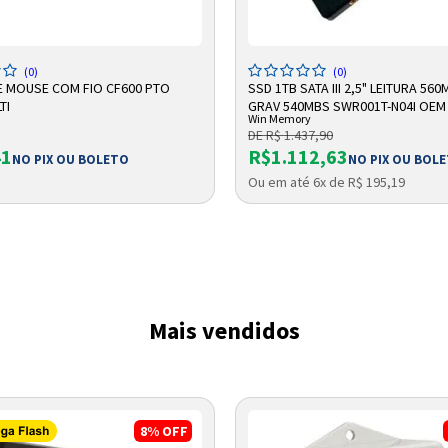
DICIONAR A SACOLA
ADICIONAR A SACOLA
(0)
(0)
E MOUSE COM FIO CF600 PTO
SSD 1TB SATA III 2,5" LEITURA 560
TI
GRAV 540MBS SWR001T-N04I OEM
Win Memory
MEMORY
DE R$ 1.437,90
41
R$1.112,63
NO PIX OU BOLETO
NO PIX OU BOL
Ou em até 6x de R$ 195,19
Entrega Flash
Retire na Loja
Pagamento via Pix
Cartão de crédito
Mais vendidos
8%
OFF