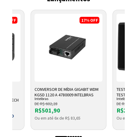
8%
OFF
17%
OFF
CONVERSOR DE MÍDIA GIGABIT WDM
TESTADOR 
OMICO
KGSD 1120 A 4780009 INTELBRAS
TESTER 300
Intelbras
Intelbras
1 LOGITECH
DE R$ 602,28
DE R$ 2.791
R$501,90
R$2.32
 BOLETO
Ou em até 6x de R$ 83,65
Ou em até 