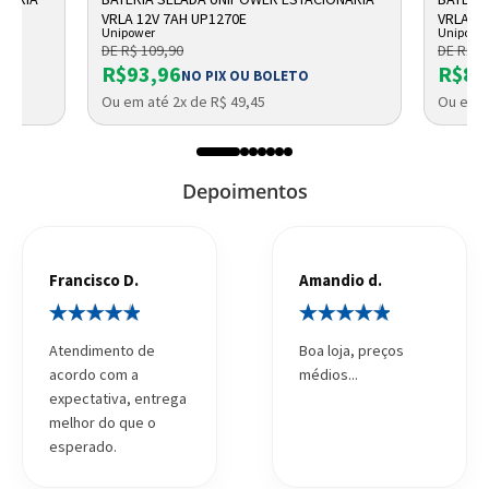
VRLA 12V 7AH UP1270E
VRLA UP
Unipower
Unipowe
DE R$ 109,90
DE R$ 9
R$93,96
R$87
NO PIX OU BOLETO
Ou em até 2x de R$ 49,45
Ou em a
Depoimentos
Francisco D.
Amandio d.
Atendimento de
Boa loja, preços
acordo com a
médios...
expectativa, entrega
melhor do que o
esperado.