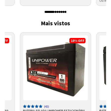
Ou em a
Mais vistos
%
OFF
10%
OFF
(42)
ONÁRIA
BATERIA SELADA UNIPOWER ESTACIONÁRIA
BATERI