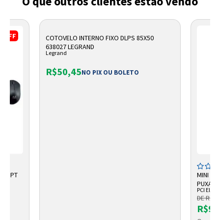
O que outros clientes estão vendo
%
OFF
COTOVELO INTERNO FIXO DLPS 85X50
638027 LEGRAND
Legrand
R$50,45
NO PIX OU BOLETO
USB PT
MINI CO
PUXA N
PCI Eletr
DE R$ 1
R$91