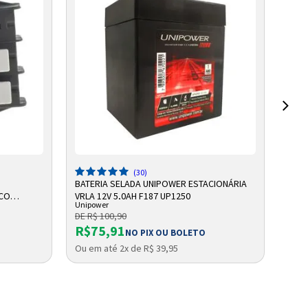
ADICIONAR A SACOLA
(30)
BATERIA SELADA UNIPOWER ESTACIONÁRIA
BATE
NCO
VRLA 12V 5,0AH F187 UP1250
VRLA
Unipower
Unip
DE R$ 100,90
DE R
R$75,91
R$
NO PIX OU BOLETO
Ou em até 2x de R$ 39,95