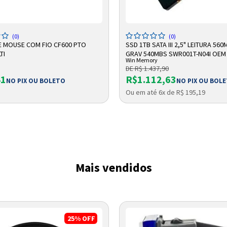
DICIONAR A SACOLA
ADICIONAR A SACOLA
(0)
(0)
E MOUSE COM FIO CF600 PTO
SSD 1TB SATA III 2,5" LEITURA 560
TI
GRAV 540MBS SWR001T-N04I OEM
Win Memory
MEMORY
DE R$ 1.437,90
41
R$1.112,63
NO PIX OU BOLETO
NO PIX OU BOL
Ou em até 6x de R$ 195,19
Entrega Flash
Retire na Loja
Pagamento via Pix
Cartão de crédito
Mais vendidos
25%
OFF