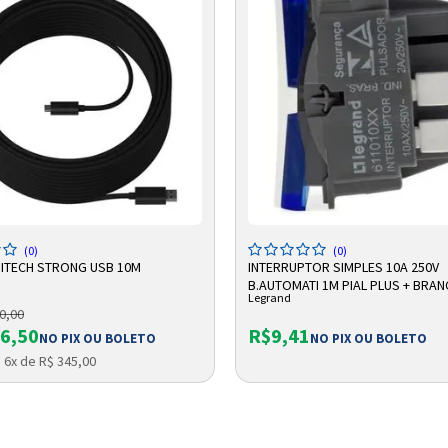
Entendi
Entendi
Entendi
Entendi
DICIONAR A SACOLA
ADICIONAR A SACOLA
(0)
(0)
ITECH STRONG USB 10M
INTERRUPTOR SIMPLES 10A 250V
B.AUTOMATI 1M PIAL PLUS + BRA
Legrand
611010BC LEGRAND
0,00
6,50
R$9,41
NO PIX OU BOLETO
NO PIX OU BOLETO
 6x de R$ 345,00