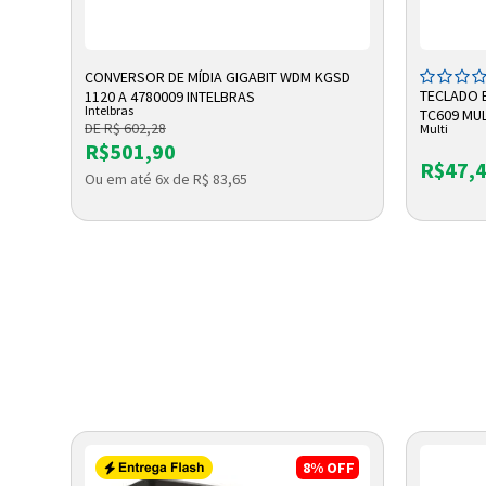
ADICIONAR A SACOLA
A
CONVERSOR DE MÍDIA GIGABIT WDM KGSD
X
TECLADO 
1120 A 4780009 INTELBRAS
Intelbras
TC609 MUL
DE R$ 602,28
Multi
R$501,90
R$47,
Ou em até 6x de R$ 83,65
8%
OFF