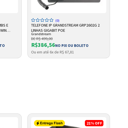
ADICIONAR A SACOLA
(0)
MBS E
TELEFONE IP GRANDSTREAM GRP2602G 2
TELE
 WIN
LINHAS GIGABIT POE
132X
Grandstream
Gran
DE R$ 499,00
DE R
R$386,56
R$
ETO
NO PIX OU BOLETO
Ou em até 6x de R$ 67,81
Ou e
21%
OFF