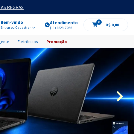
 AS REGRAS
Bem-vindo
Atendimento
0
R$ 0,00
Entrar ou Cadastrar
(11) 2823-7066
igente
Eletrônicos
Promoção