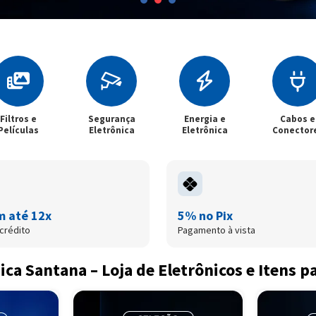
egurança
Energia e
Cabos e
Casa Inteli
letrônica
Eletrônica
Conectores
m até 12x
5% no Pix
crédito
Pagamento à vista
ica Santana – Loja de Eletrônicos e Itens p