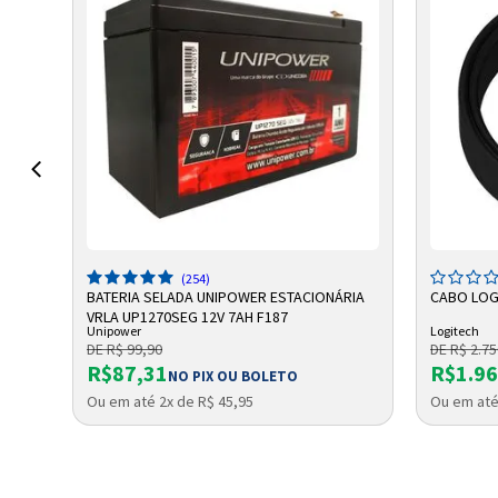
ADICIONAR A SACOLA
A
(254)
RIA
BATERIA SELADA UNIPOWER ESTACIONÁRIA
CABO LOG
VRLA UP1270SEG 12V 7AH F187
Unipower
Logitech
DE R$ 99,90
DE R$ 2.75
R$87,31
R$1.96
NO PIX OU BOLETO
Ou em até 2x de R$ 45,95
Ou em até