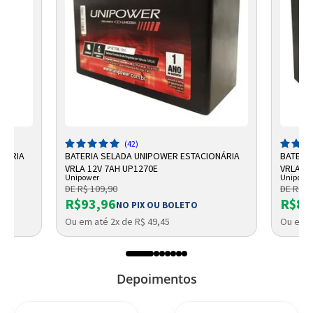
(42)
ONÁRIA
BATERIA SELADA UNIPOWER ESTACIONÁRIA
BATERI
VRLA 12V 7AH UP1270E
VRLA UP
Unipower
Unipowe
DE R$ 109,90
DE R$ 9
R$93,96
R$87
NO PIX OU BOLETO
Ou em até 2x de R$ 49,45
Ou em a
Depoimentos