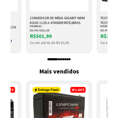
CONVERSOR DE MÍDIA GIGABIT WDM
TESTADOR 
OMICO
KGSD 1120 A 4780009 INTELBRAS
TESTER 300
Intelbras
Intelbras
1 LOGITECH
DE R$ 602,28
DE R$ 2.791
R$501,90
R$2.32
 BOLETO
Ou em até 6x de R$ 83,65
Ou em até 
Mais vendidos
17%
OFF
8%
OFF