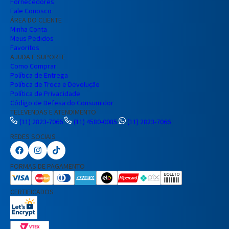
Fornecedores
Fale Conosco
ÁREA DO CLIENTE
Minha Conta
Meus Pedidos
Favoritos
AJUDA E SUPORTE
Como Comprar
Política de Entrega
Política de Troca e Devolução
Política de Privacidade
Código de Defesa do Consumidor
TELEVENDAS E ATENDIMENTO
(11) 2823-7066
(11) 4580-0085
(11) 2823-7066
REDES SOCIAIS
Preencha seus dados para iniciar a
conversa no WhatsApp.
FORMAS DE PAGAMENTO
Nome Completo
CERTIFICADOS
E-mail