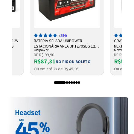
(254)
CHUMBO 12V
BATERIA SELADA UNIPOWER
GRAVADOR 
NTELBRAS
ESTACIONÁRIA VRLA UP1270SEG 12V
NEXTTECH
Unipower
Nextcall
7AH F187
DE R$ 99,90
DE R$ 684,
R$87,31
R$569,
NO PIX OU BOLETO
Ou em até 2x de R$ 45,95
Ou em até 