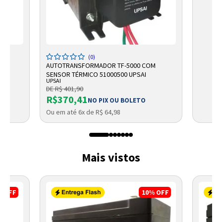
(0)
VO
AUTOTRANSFORMADOR TF-5000 COM
SENSOR TÉRMICO 51000500 UPSAI
UPSAI
DE R$ 401,90
R$370,41
NO PIX OU BOLETO
Ou em até 6x de R$ 64,98
Mais vistos
%
OFF
10%
OFF