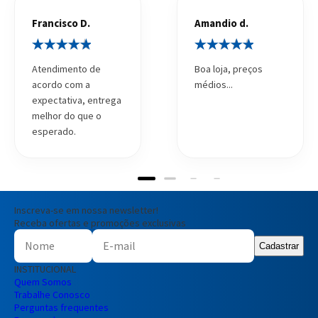
Francisco D.
Amandio d.
Atendimento de
Boa loja, preços
acordo com a
médios...
expectativa, entrega
melhor do que o
esperado.
Inscreva-se em nossa newsletter!
Receba ofertas e promoções exclusivas
Cadastrar
INSTITUCIONAL
Quem Somos
Trabalhe Conosco
Perguntas frequentes