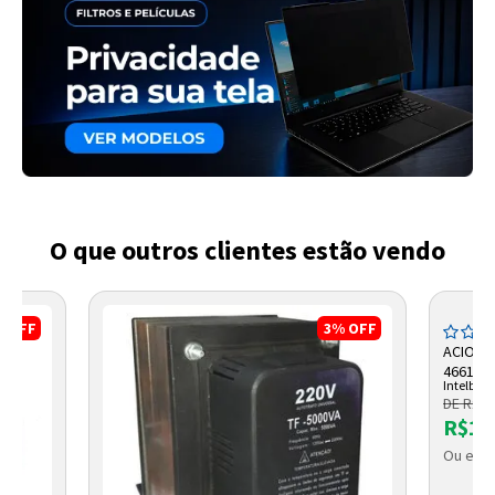
O que outros clientes estão vendo
%
OFF
3%
OFF
ACIONA
466111
Intelbras
DE R$ 2
R$19
Ou em a