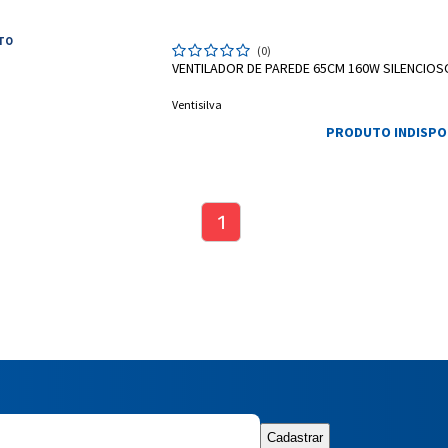
Cartão de crédito
ETO
(0)
VENTILADOR DE PAREDE 65CM 160W SILENCIOSO 
Ventisilva
PRODUTO INDISPO
1
Entendi
Entendi
Entendi
Entendi
Cadastrar