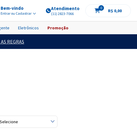
Bem-vindo
Atendimento
0
R$ 0,00
Entrar ou Cadastrar
(11) 2823-7066
igente
Eletrônicos
Promoção
 AS REGRAS