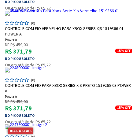
NO PIX OU BOLETO
Ou em até 6x de R$ 65,22
(0)
CONTROLE COM FIO VERMELHO PARA XBOX SERIES X|S 1519366-01
POWER A
Power A
DE R$ 459,00
R$ 371,79
15%
OFF
NO PIX OU BOLETO
Ou em até 6x de R$ 65,22
(0)
CONTROLE COM FIO PARA XBOX SERIES X|S PRETO 1519265-03 POWER
A
Power A
DE R$ 459,00
R$ 371,79
15%
OFF
NO PIX OU BOLETO
Ou em até 6x de R$ 65,22
DIA DOS PAIS
(0)