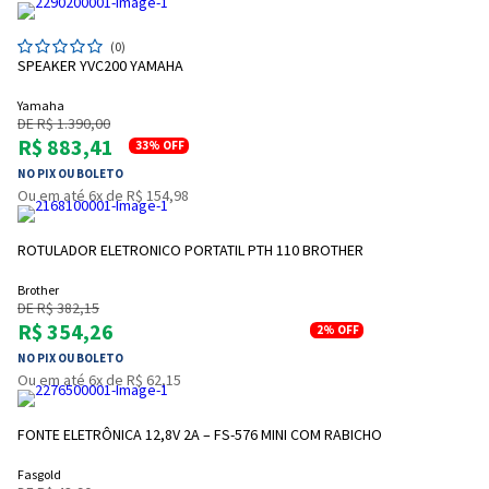
(0)
SPEAKER YVC200 YAMAHA
Yamaha
DE R$ 1.390,00
R$ 883,41
33%
OFF
NO PIX OU BOLETO
Ou em até 6x de R$ 154,98
ROTULADOR ELETRONICO PORTATIL PTH 110 BROTHER
Brother
DE R$ 382,15
R$ 354,26
2%
OFF
NO PIX OU BOLETO
Ou em até 6x de R$ 62,15
FONTE ELETRÔNICA 12,8V 2A – FS-576 MINI COM RABICHO
Fasgold