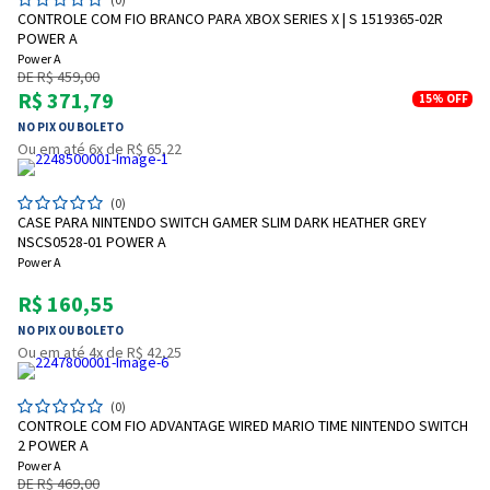
CONTROLE COM FIO BRANCO PARA XBOX SERIES X | S 1519365-02R
POWER A
Power A
DE R$ 459,00
R$ 371,79
15%
OFF
NO PIX OU BOLETO
Ou em até 6x de R$ 65,22
(0)
CASE PARA NINTENDO SWITCH GAMER SLIM DARK HEATHER GREY
NSCS0528-01 POWER A
Power A
R$ 160,55
NO PIX OU BOLETO
Ou em até 4x de R$ 42,25
(0)
CONTROLE COM FIO ADVANTAGE WIRED MARIO TIME NINTENDO SWITCH
2 POWER A
Power A
DE R$ 469,00