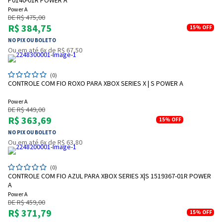
P0140-01R POWER A
Power A
DE R$ 475,00
R$ 384,75
15%
OFF
NO PIX OU BOLETO
Ou em até 6x de R$ 67,50
(0)
CONTROLE COM FIO ROXO PARA XBOX SERIES X | S POWER A
Power A
DE R$ 449,00
R$ 363,69
15%
OFF
NO PIX OU BOLETO
Ou em até 6x de R$ 63,80
(0)
CONTROLE COM FIO AZUL PARA XBOX SERIES X|S 1519367-01R POWER
A
Power A
DE R$ 459,00
R$ 371,79
15%
OFF