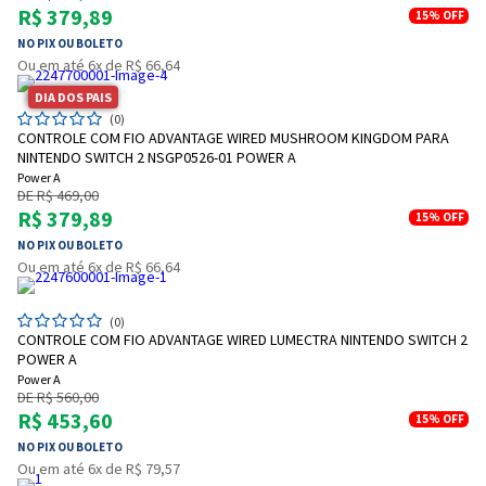
R$ 379,89
15%
OFF
NO PIX OU BOLETO
Ou em até 6x de R$ 66,64
DIA DOS PAIS
(0)
CONTROLE COM FIO ADVANTAGE WIRED MUSHROOM KINGDOM PARA
NINTENDO SWITCH 2 NSGP0526-01 POWER A
Power A
DE R$ 469,00
R$ 379,89
15%
OFF
NO PIX OU BOLETO
Ou em até 6x de R$ 66,64
(0)
CONTROLE COM FIO ADVANTAGE WIRED LUMECTRA NINTENDO SWITCH 2
POWER A
Power A
DE R$ 560,00
R$ 453,60
15%
OFF
NO PIX OU BOLETO
Entrega Flash
Retire na Loja
Ou em até 6x de R$ 79,57