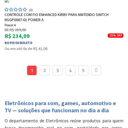
Pagamento via Pix
Cartão de crédito
(0)
CONTROLE COM FIO ENHANCED KIRBY PARA NINTENDO SWITCH
NSGP0067-01 POWER A
Power A
DE R$ 289,00
R$ 234,09
15%
OFF
NO PIX OU BOLETO
Ou em até 6x de R$ 41,06
1
2
3
4
5
Entendi
Entendi
Eletrônicos para som, games, automotivo e
Entendi
Entendi
TV — soluções que funcionam no dia a dia
O departamento de Eletrônicos reúne produtos para quem
busca desempenho real no som, praticidade nos jogos,