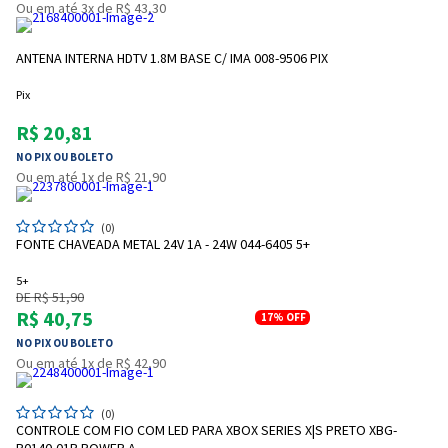
Ou em até 3x de R$ 43,30
ANTENA INTERNA HDTV 1.8M BASE C/ IMA 008-9506 PIX
Pix
R$ 20,81
NO PIX OU BOLETO
Ou em até 1x de R$ 21,90
(0)
FONTE CHAVEADA METAL 24V 1A - 24W 044-6405 5+
5+
DE R$ 51,90
R$ 40,75
17%
OFF
NO PIX OU BOLETO
Ou em até 1x de R$ 42,90
(0)
CONTROLE COM FIO COM LED PARA XBOX SERIES X|S PRETO XBG-