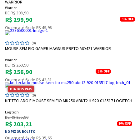
WARRIOR
Warrior
DE R$ 308,90
R$ 299,90
3%
OFF
Ou em até 6x de R$ 49,98
(0)
MOUSE SEM FIO GAMER MAGNUS PRETO MO421 WARRIOR
Warrior
DE R$ 269,90
R$ 256,90
5%
OFF
Ou em até 6x de R$ 42,81
DIA DOS PAIS
(0)
KIT TECLADO E MOUSE SEM FIO MK250 ABNT2 H 920-013517 LOGITECH
Logitech
DE R$ 235,90
R$ 203,21
9%
OFF
NO PIX OU BOLETO
Ou em até 6x de R$ 35,65