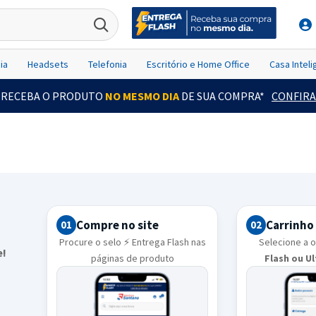
ia
Headsets
Telefonia
Escritório e Home Office
Casa Intel
RECEBA O PRODUTO
NO MESMO DIA
DE SUA COMPRA*
CONFIRA
Compre no site
Carrinho
01
02
Procure o selo ⚡ Entrega Flash nas
Selecione a 
e!
páginas de produto
Flash ou U