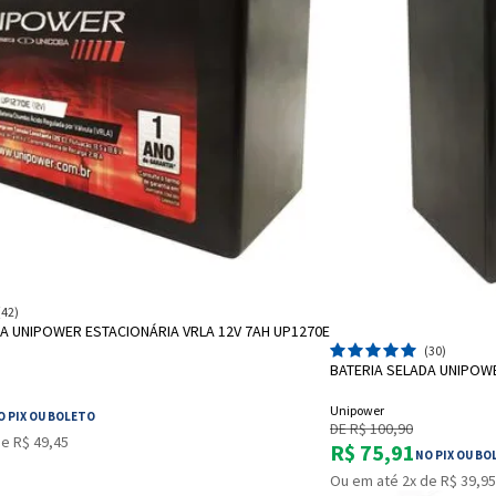
ADICIONAR A SACOLA
(42)
DA UNIPOWER ESTACIONÁRIA VRLA 12V 7AH UP1270E
A
(30)
BATERIA SELADA UNIPOWE
Unipower
O PIX OU BOLETO
DE R$ 100,90
e R$ 49,45
R$ 75,91
NO PIX OU BO
Ou em até 2x de R$ 39,95