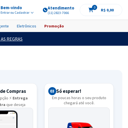
Bem-vindo
Atendimento
0
R$ 0,00
Entrar ou Cadastrar
(11) 2823-7066
igente
Eletrônicos
Promoção
 AS REGRAS
 de Compras
Só esperar!
03
Em poucas horas o seu produto
opção ⚡
Entrega
chegará até você.
ltra
que deseja