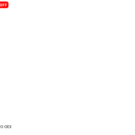
OFF
TO OEX