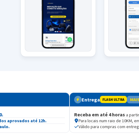
Entrega
MAI
FLASH ULTRA
0.
Receba em até 4 horas
a parti
dos aprovados até 12h.
Para locais num raio de 10KM, e
aulo.
Válido para compras com entre