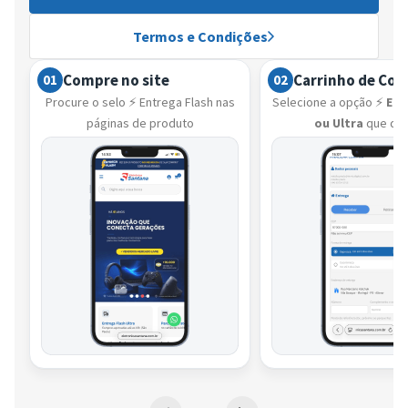
Termos e Condições
Compre no site
Carrinho de Co
01
02
Procure o selo ⚡ Entrega Flash nas
Selecione a opção ⚡
Ent
páginas de produto
ou Ultra
que de