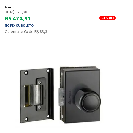
Amelco
DE R$ 578,90
R$ 474,91
14%
OFF
NO PIX OU BOLETO
Ou em até 6x de R$ 83,31