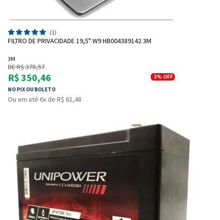
(1)
FILTRO DE PRIVACIDADE 19,5" W9 HB004389142 3M
3M
DE R$ 378,57
R$ 350,46
3%
OFF
NO PIX OU BOLETO
Ou em até 6x de R$ 61,48