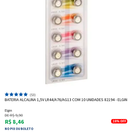
(53)
BATERIA ALCALINA 1,5V LR44/A76/AG13 COM 10 UNIDADES 82194 - ELGIN
Elgin
DE R$ 9,90
R$ 8,46
10%
OFF
NO PIX OU BOLETO