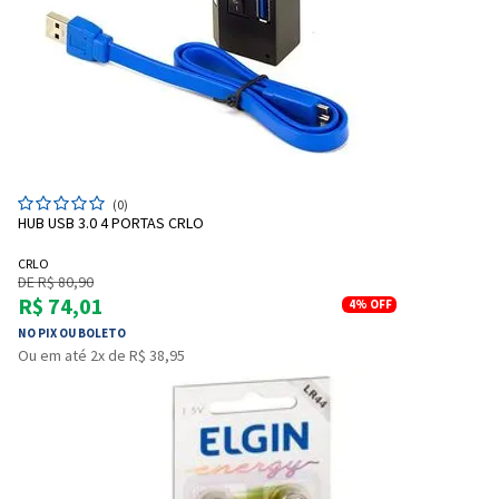
Entendi
Entendi
(0)
Entendi
Entendi
HUB USB 3.0 4 PORTAS CRLO
CRLO
DE R$ 80,90
R$ 74,01
4%
OFF
NO PIX OU BOLETO
Ou em até 2x de R$ 38,95