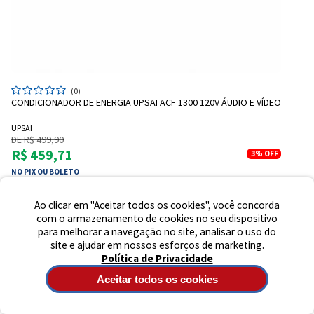
Preencha seus dados para iniciar a
conversa no WhatsApp.
(0)
Nome Completo
CONDICIONADOR DE ENERGIA UPSAI ACF 1300 120V ÁUDIO E VÍDEO
UPSAI
DE R$ 499,90
E-mail
R$ 459,71
3%
OFF
NO PIX OU BOLETO
Ou em até 6x de R$ 80,65
Telefone
Ao clicar em "Aceitar todos os cookies", você concorda
com o armazenamento de cookies no seu dispositivo
para melhorar a navegação no site, analisar o uso do
1
2
3
4
5
Iniciar Conversa
site e ajudar em nossos esforços de marketing.
Política de Privacidade
Aceitar todos os cookies