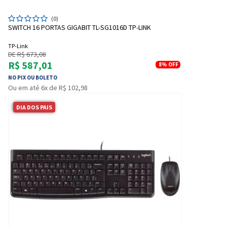
(0)
SWITCH 16 PORTAS GIGABIT TL-SG1016D TP-LINK
TP-Link
DE R$ 673,08
R$ 587,01
8%
OFF
NO PIX OU BOLETO
Ou em até 6x de R$ 102,98
DIA DOS PAIS