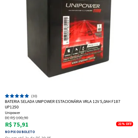
(30)
BATERIA SELADA UNIPOWER ESTACIONÁRIA VRLA 12V 5,0AH F187
UP1250
Unipower
DE R$ 100,90
R$ 75,91
21%
OFF
NO PIX OU BOLETO
Ou em até 2x de R$ 39,95