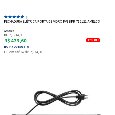
(3)
FECHADURA ELÉTRICA PORTA DE VIDRO FV33IPR 715121 AMELCO
Amelco
DE R$ 534,90
R$ 423,60
17%
OFF
NO PIX OU BOLETO
Ou em até 6x de R$ 74,31