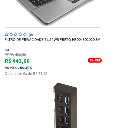
(0)
FILTRO DE PRIVACIDADE 21,5" W9 PRETO HB004302020 3M
3M
DE R$ 480,90
R$ 442,60
3%
OFF
NO PIX OU BOLETO
Entrega Flash
Retire na Loja
Ou em até 6x de R$ 77,65
Pagamento via Pix
Cartão de crédito