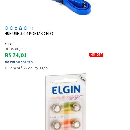
(0)
HUB USB 3.0 4 PORTAS CRLO
Entendi
Entendi
CRLO
DE R$ 80,90
Entendi
Entendi
R$ 74,01
4%
OFF
NO PIX OU BOLETO
Ou em até 2x de R$ 38,95