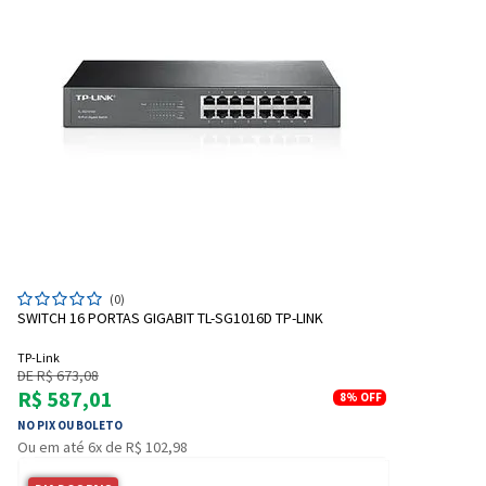
(0)
SWITCH 16 PORTAS GIGABIT TL-SG1016D TP-LINK
TP-Link
DE R$ 673,08
R$ 587,01
8%
OFF
NO PIX OU BOLETO
Ou em até 6x de R$ 102,98