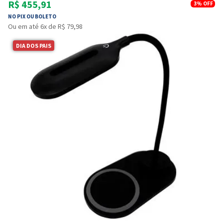
R$ 455,91
3%
OFF
NO PIX OU BOLETO
Ou em até 6x de R$ 79,98
DIA DOS PAIS