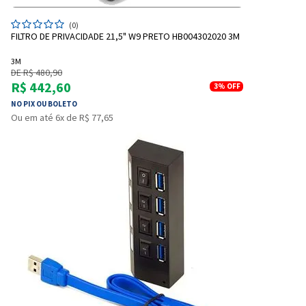
(0)
FILTRO DE PRIVACIDADE 21,5" W9 PRETO HB004302020 3M
3M
DE R$ 480,90
R$ 442,60
3%
OFF
NO PIX OU BOLETO
Ou em até 6x de R$ 77,65
Entrega Flash
Retire na Loja
Pagamento via Pix
Cartão de crédito