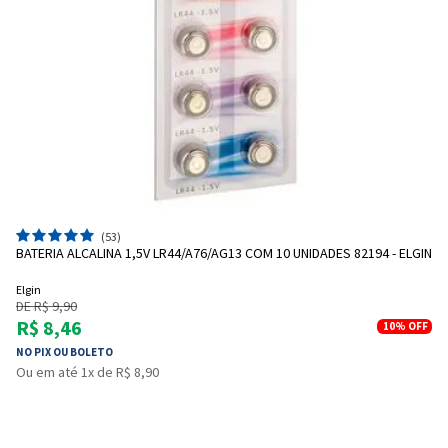
(53)
BATERIA ALCALINA 1,5V LR44/A76/AG13 COM 10 UNIDADES 82194 - ELGIN
Elgin
DE R$ 9,90
R$ 8,46
10%
OFF
NO PIX OU BOLETO
Ou em até 1x de R$ 8,90