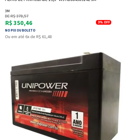
3M
DE R$ 378,57
R$ 350,46
3%
OFF
NO PIX OU BOLETO
Ou em até 6x de R$ 61,48