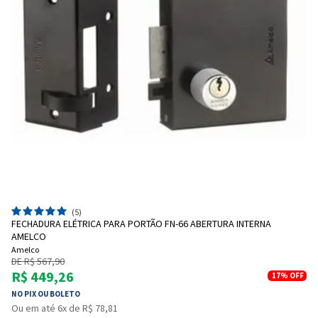
(5)
FECHADURA ELÉTRICA PARA PORTÃO FN-66 ABERTURA INTERNA
AMELCO
Amelco
DE R$ 567,90
R$ 449,26
17%
OFF
NO PIX OU BOLETO
Ou em até 6x de R$ 78,81