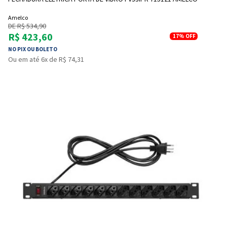
Amelco
DE R$ 534,90
R$ 423,60
17%
OFF
NO PIX OU BOLETO
Ou em até 6x de R$ 74,31