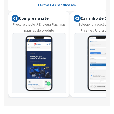
Termos e Condições
Compre no site
Carrinho de Com
01
02
Procure o selo ⚡ Entrega Flash nas
Selecione a opção ⚡
En
páginas de produto
Flash ou Ultra
que d