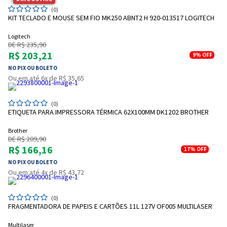
(0)
KIT TECLADO E MOUSE SEM FIO MK250 ABNT2 H 920-013517 LOGITECH
Logitech
DE R$ 235,90
R$ 203,21
9%
OFF
NO PIX OU BOLETO
Ou em até 6x de R$ 35,65
(0)
ETIQUETA PARA IMPRESSORA TÉRMICA 62X100MM DK1202 BROTHER
Brother
DE R$ 209,90
R$ 166,16
17%
OFF
NO PIX OU BOLETO
Ou em até 4x de R$ 43,72
(0)
FRAGMENTADORA DE PAPEIS E CARTÕES 11L 127V OF005 MULTILASER
Multilaser