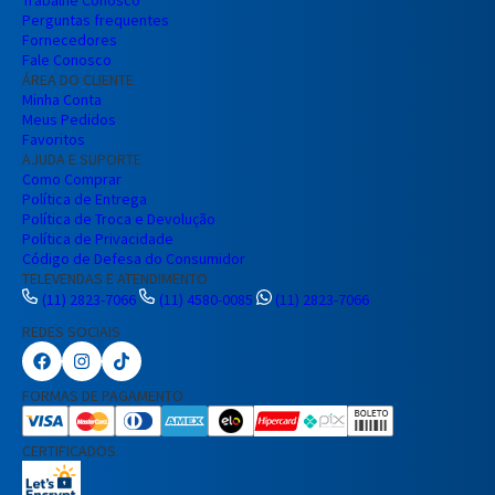
Trabalhe Conosco
Perguntas frequentes
Fornecedores
Fale Conosco
ÁREA DO CLIENTE
Minha Conta
Meus Pedidos
Favoritos
AJUDA E SUPORTE
Como Comprar
Política de Entrega
Política de Troca e Devolução
Política de Privacidade
Código de Defesa do Consumidor
TELEVENDAS E ATENDIMENTO
(11) 2823-7066
(11) 4580-0085
(11) 2823-7066
REDES SOCIAIS
Preencha seus dados para iniciar a
conversa no WhatsApp.
FORMAS DE PAGAMENTO
Nome Completo
CERTIFICADOS
E-mail