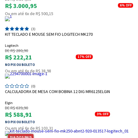
R$ 3.000,95
6%
OFF
Ou em até 6x de R$ 500,15
(3)
KIT TECLADO E MOUSE SEM FIO LOGITECH MK270
Logitech
DE R$ 280,90
R$ 222,21
17%
OFF
NO PIX OU BOLETO
Ou em até 6x de R$ 38,98
(0)
CALCULADORA DE MESA COM BOBINA 12 DIG MR6125ELGIN
Elgin
DE R$ 639,90
R$ 588,91
3%
OFF
NO PIX OU BOLETO
Ou em até 6x de R$ 103,31
DIA DOS PAIS