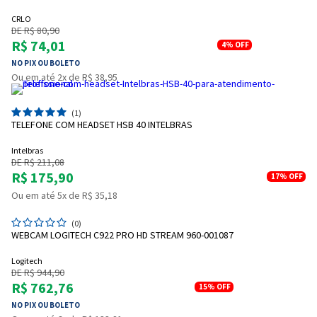
CRLO
DE R$ 80,90
R$ 74,01
4%
OFF
NO PIX OU BOLETO
Ou em até 2x de R$ 38,95
(1)
TELEFONE COM HEADSET HSB 40 INTELBRAS
Intelbras
DE R$ 211,08
R$ 175,90
17%
OFF
Ou em até 5x de R$ 35,18
(0)
WEBCAM LOGITECH C922 PRO HD STREAM 960-001087
Logitech
DE R$ 944,90
R$ 762,76
15%
OFF
NO PIX OU BOLETO