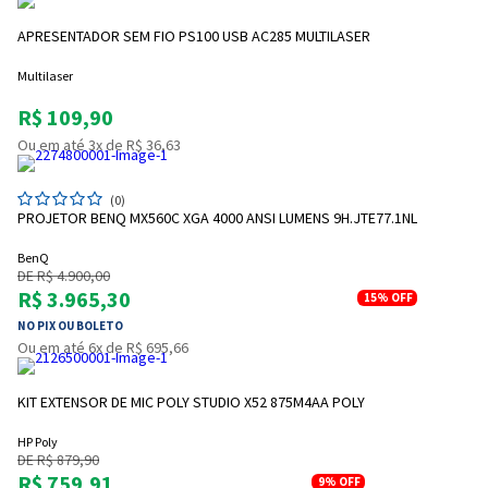
APRESENTADOR SEM FIO PS100 USB AC285 MULTILASER
Multilaser
R$ 109,90
Ou em até 3x de R$ 36,63
(0)
PROJETOR BENQ MX560C XGA 4000 ANSI LUMENS 9H.JTE77.1NL
BenQ
DE R$ 4.900,00
R$ 3.965,30
15%
OFF
NO PIX OU BOLETO
Ou em até 6x de R$ 695,66
KIT EXTENSOR DE MIC POLY STUDIO X52 875M4AA POLY
HP Poly
DE R$ 879,90
R$ 759,91
9%
OFF