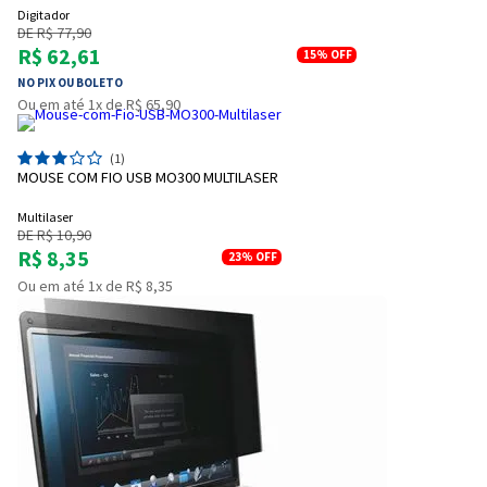
Digitador
DE R$ 77,90
R$ 62,61
15%
OFF
NO PIX OU BOLETO
Ou em até 1x de R$ 65,90
(1)
MOUSE COM FIO USB MO300 MULTILASER
Multilaser
DE R$ 10,90
R$ 8,35
23%
OFF
Ou em até 1x de R$ 8,35