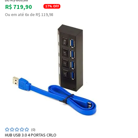
R$ 719,90
17%
OFF
Entendi
Entendi
Ou em até 6x de R$ 119,98
Entendi
Entendi
(0)
HUB USB 3.0 4 PORTAS CRLO