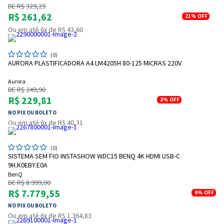
DE R$ 329,29
R$ 261,62
21%
OFF
Ou em até 6x de R$ 43,60
(0)
AURORA PLASTIFICADORA A4 LM4205H 80-125 MICRAS 220V
Aurora
DE R$ 249,90
R$ 229,81
3%
OFF
NO PIX OU BOLETO
Ou em até 6x de R$ 40,31
(0)
SISTEMA SEM FIO INSTASHOW WDC15 BENQ 4K HDMI USB-C
9H.K0EBY.E0A
BenQ
DE R$ 8.999,00
R$ 7.779,55
9%
OFF
NO PIX OU BOLETO
Ou em até 6x de R$ 1.364,83