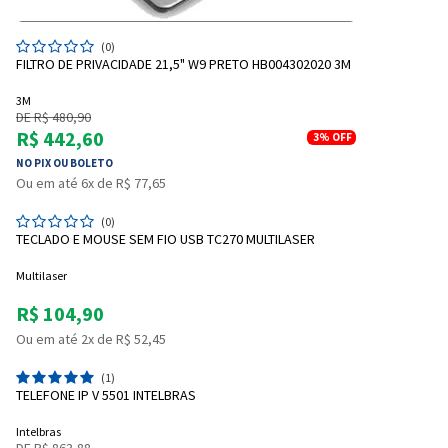
(0)
FILTRO DE PRIVACIDADE 21,5" W9 PRETO HB004302020 3M
3M
DE R$ 480,90
R$ 442,60
3%
OFF
Entrega Flash
Retire na Loja
NO PIX OU BOLETO
Pagamento via Pix
Ou em até 6x de R$ 77,65
Cartão de crédito
(0)
TECLADO E MOUSE SEM FIO USB TC270 MULTILASER
Multilaser
R$ 104,90
Ou em até 2x de R$ 52,45
(1)
TELEFONE IP V 5501 INTELBRAS
Intelbras
DE R$ 863,88