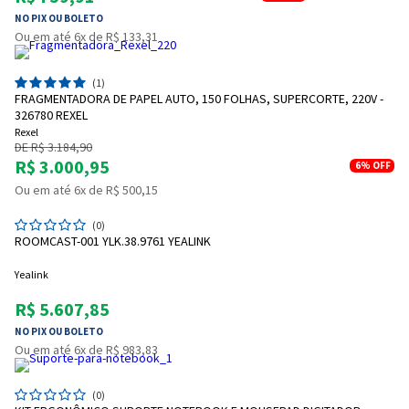
NO PIX OU BOLETO
Ou em até 6x de R$ 133,31
(1)
FRAGMENTADORA DE PAPEL AUTO, 150 FOLHAS, SUPERCORTE, 220V -
326780 REXEL
Rexel
DE R$ 3.184,90
R$ 3.000,95
6%
OFF
Ou em até 6x de R$ 500,15
(0)
ROOMCAST-001 YLK.38.9761 YEALINK
Yealink
R$ 5.607,85
NO PIX OU BOLETO
Ou em até 6x de R$ 983,83
(0)