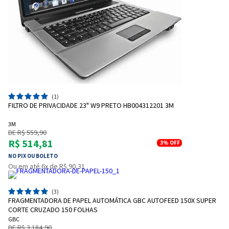
(1)
FILTRO DE PRIVACIDADE 23" W9 PRETO HB004312201 3M
3M
DE R$ 559,90
R$ 514,81
3%
OFF
NO PIX OU BOLETO
Ou em até 6x de R$ 90,31
(3)
FRAGMENTADORA DE PAPEL AUTOMÁTICA GBC AUTOFEED 150X SUPER
CORTE CRUZADO 150 FOLHAS
GBC
DE R$ 3.184,90