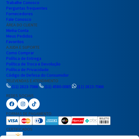
Trabalhe Conosco
Perguntas frequentes
Fornecedores
Fale Conosco
ÁREA DO CLIENTE
Minha Conta
Meus Pedidos
Favoritos
AJUDA E SUPORTE
Como Comprar
Política de Entrega
Política de Troca e Devolução
Política de Privacidade
Código de Defesa do Consumidor
TELEVENDAS E ATENDIMENTO
Preencha seus dados para iniciar a
(11) 2823-7066
(11) 4580-0085
(11) 2823-7066
conversa no WhatsApp.
REDES SOCIAIS
Nome Completo
FORMAS DE PAGAMENTO
E-mail
CERTIFICADOS