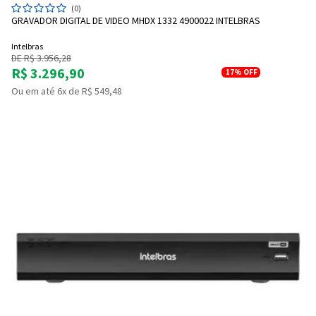
(0)
GRAVADOR DIGITAL DE VIDEO MHDX 1332 4900022 INTELBRAS
Intelbras
DE R$ 3.956,28
R$ 3.296,90
17%
OFF
Ou em até 6x de R$ 549,48
Entrega Flash
Retire na Loja
Pagamento via Pix
Cartão de crédito