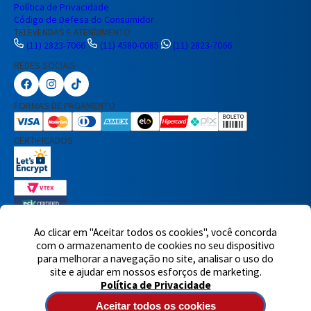
Política de Privacidade
Código de Defesa do Consumidor
TELEVENDAS E ATENDIMENTO
(11) 2823-7066
(11) 4580-0085
(11) 2823-7066
REDES SOCIAIS
Preencha seus dados para iniciar a
conversa no WhatsApp.
FORMAS DE PAGAMENTO
Nome Completo
CERTIFICADOS
E-mail
Telefone
Ao clicar em "Aceitar todos os cookies", você concorda
com o armazenamento de cookies no seu dispositivo
7460 avaliações reais
para melhorar a navegação no site, analisar o uso do
© 2025,Eletrônica Santana Ltda. Todos os direitos reservados.
Rua
Iniciar Conversa
site e ajudar em nossos esforços de marketing.
Voluntários da Pátria, 1495 - Santana - CEP 02011-200 - São Paulo -
Política de Privacidade
SP
Atendimento de segunda à quinta-feira das 8h às 18h e sexta-
feira das 8h às 17h - CNPJ: 60717899/0001-90
Aceitar todos os cookies