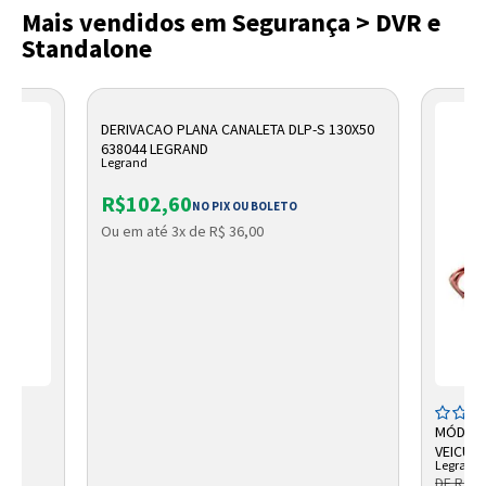
Mais vendidos em Segurança > DVR e
Standalone
DERIVACAO PLANA CANALETA DLP-S 130X50
638044 LEGRAND
Legrand
R$102,60
NO PIX OU BOLETO
Ou em até 3x de R$ 36,00
MÓDULO
M
VEICUL
Legrand
DE R$ 1