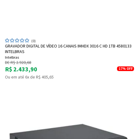
(0)
Entendi
GRAVADOR DIGITAL DE VÍDEO 16 CANAIS IMHDX 3016 C HD 1TB 4580133
Entendi
INTELBRAS
Intelbras
DE R$ 2.920,68
Entendi
Entendi
R$ 2.433,90
17%
OFF
Ou em até 6x de R$ 405,65