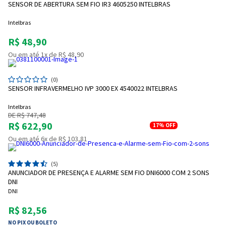
SENSOR DE ABERTURA SEM FIO IR3 4605250 INTELBRAS
Intelbras
R$ 48,90
Ou em até 1x de R$ 48,90
(0)
SENSOR INFRAVERMELHO IVP 3000 EX 4540022 INTELBRAS
Intelbras
DE R$ 747,48
R$ 622,90
17%
OFF
Ou em até 6x de R$ 103,81
(5)
ANUNCIADOR DE PRESENÇA E ALARME SEM FIO DNI6000 COM 2 SONS
DNI
DNI
R$ 82,56
NO PIX OU BOLETO