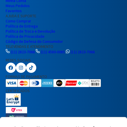
Minha Conta
Meus Pedidos
Favoritos
AJUDA E SUPORTE
Como Comprar
Política de Entrega
Política de Troca e Devolução
Política de Privacidade
Código de Defesa do Consumidor
TELEVENDAS E ATENDIMENTO
(11) 2823-7066
(11) 4580-0085
(11) 2823-7066
REDES SOCIAIS
Preencha seus dados para iniciar a
conversa no WhatsApp.
FORMAS DE PAGAMENTO
Nome Completo
CERTIFICADOS
E-mail
Telefone