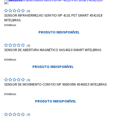
(0)
SENSOR INFRAVERMELHO SEM FIO IVP 4101 PET SMART 4541018
INTELBRAS
Intelbras
Entrega Flash
Retire na Loja
PRODUTO INDISPONÍVEL
Pagamento via Pix
Cartão de crédito
(0)
SENSOR DE ABERTURA MAGNÉTICO XAS4010 SMART INTELBRAS
Intelbras
PRODUTO INDISPONÍVEL
(0)
SENSOR DE MOVIMENTO COM FIO IVP 9000 MW 4540015 INTELBRAS
Intelbras
PRODUTO INDISPONÍVEL
Entendi
(0)