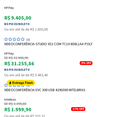
HP Poly
R$ 9.405,00
NO PIX OU BOLETO
Ou em até 6x de R$ 1.650,00
(0)
VIDEOCONFERÊNCIA STUDIO X52 COM TC10 8D8L1AA POLY
HP Poly
DE R$ 33.900,90
R$ 31.255,86
3%
OFF
NO PIX OU BOLETO
Ou em até 6x de R$ 5.483,48
(0)
VIDEOCONFERÊNCIA EVC 300 USB 4290300 INTELBRAS
Intelbras
DE R$ 2.399,88
R$ 1.999,90
17%
OFF
Ou em até 6x de R$ 333,31