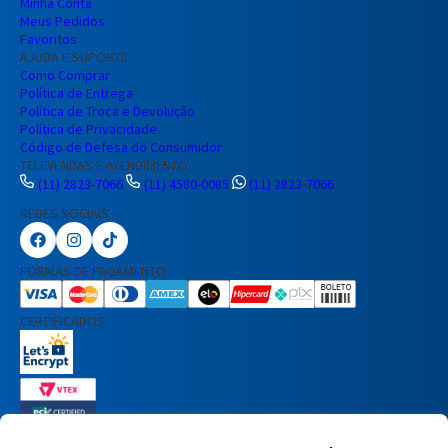
Minha Conta
Meus Pedidos
Favoritos
AJUDA E SUPORTE
Como Comprar
Política de Entrega
Política de Troca e Devolução
Política de Privacidade
Código de Defesa do Consumidor
TELEVENDAS E ATENDIMENTO
(11) 2823-7066
(11) 4580-0085
(11) 2823-7066
REDES SOCIAIS
Preencha seus dados para iniciar a
conversa no WhatsApp.
FORMAS DE PAGAMENTO
Nome Completo
CERTIFICADOS
E-mail
Telefone