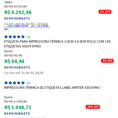
Zebra
DE R$ 9.575,90
R$ 8.292,46
9%
OFF
NO PIX OU BOLETO
Ou em até 6x de R$ 1.454,81
(1)
ETIQUETA PARA IMPRESSORA TÉRMICA 2.9CM X 8.9CM ROLO COM 130
ETIQUETAS 30254 DYMO
Dymo
DE R$ 91,90
R$ 84,46
3%
OFF
NO PIX OU BOLETO
Ou em até 2x de R$ 44,45
(2)
Entrega Flash
Retire na Loja
IMPRESSORA TÉRMICA DE ETIQUETAS LABEL WRITER 550 DYMO
Pagamento via Pix
Dymo
Cartão de crédito
DE R$ 1.376,98
R$ 1.048,71
20%
OFF
NO PIX OU BOLETO