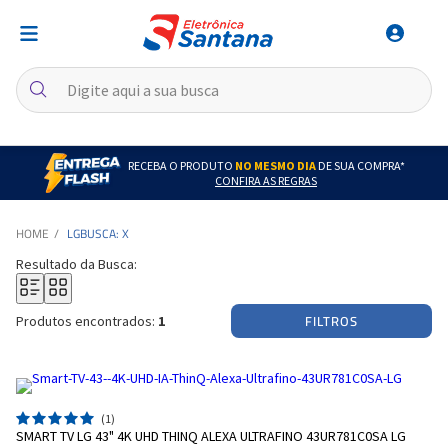
RECEBA O PRODUTO
NO MESMO DIA
DE SUA COMPRA*
CONFIRA AS REGRAS
LG
BUSCA: X
Resultado da Busca:
FILTROS
Produtos encontrados:
1
(1)
SMART TV LG 43" 4K UHD THINQ ALEXA ULTRAFINO 43UR781C0SA LG