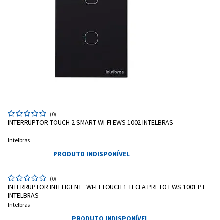
(0)
INTERRUPTOR TOUCH 2 SMART WI-FI EWS 1002 INTELBRAS
Intelbras
Entrega Flash
Retire na Loja
PRODUTO INDISPONÍVEL
Pagamento via Pix
(0)
Cartão de crédito
INTERRUPTOR INTELIGENTE WI-FI TOUCH 1 TECLA PRETO EWS 1001 PT
INTELBRAS
Intelbras
PRODUTO INDISPONÍVEL