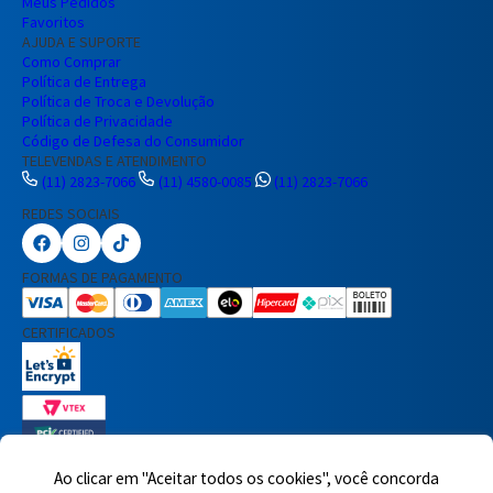
Meus Pedidos
Favoritos
AJUDA E SUPORTE
Como Comprar
Política de Entrega
Política de Troca e Devolução
Política de Privacidade
Código de Defesa do Consumidor
TELEVENDAS E ATENDIMENTO
(11) 2823-7066
(11) 4580-0085
(11) 2823-7066
REDES SOCIAIS
Preencha seus dados para iniciar a
conversa no WhatsApp.
FORMAS DE PAGAMENTO
Nome Completo
CERTIFICADOS
E-mail
Telefone
Ao clicar em "Aceitar todos os cookies", você concorda