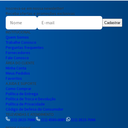
Inscreva-se em nossa newsletter!
Receba ofertas e promoções exclusivas
Cadastrar
Entendi
INSTITUCIONAL
Entendi
Quem Somos
Trabalhe Conosco
Entendi
Entendi
Perguntas frequentes
Fornecedores
Fale Conosco
ÁREA DO CLIENTE
Minha Conta
Meus Pedidos
Favoritos
AJUDA E SUPORTE
Como Comprar
Política de Entrega
Política de Troca e Devolução
Política de Privacidade
Código de Defesa do Consumidor
TELEVENDAS E ATENDIMENTO
(11) 2823-7066
(11) 4580-0085
(11) 2823-7066
REDES SOCIAIS