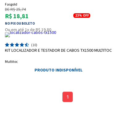
Fasgold
DE R$ 25,74
R$ 18,81
23%
OFF
NO PIX OU BOLETO
Ou em até 1x de R$ 19,80
(10)
KIT LOCALIZADOR E TESTADOR DE CABOS TX1500 MULTITOC
Multitoc
Entrega Flash
Retire na Loja
PRODUTO INDISPONÍVEL
Pagamento via Pix
Cartão de crédito
1