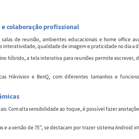
 e colaboração profissional
 salas de reunião, ambientes educacionais e home office ava
s interatividade, qualidade de imagem e praticidade no dia a di
no híbrido, a tela interativa para reuniões permite escrever,
as Hikvision e BenQ, com diferentes tamanhos e funcional
Entrega Flash
Retire na Loja
Pagamento via Pix
nâmicas
Cartão de crédito
uais. Com alta sensibilidade ao toque, é possível fazer anotaç
as e a versão de 75", se destacam por trazer sistema Android i