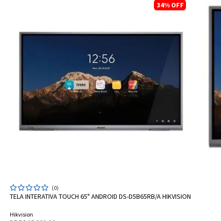
34%
OFF
ADICIONAR A SACOLA
(0)
TELA INTERATIVA TOUCH 65" ANDROID DS-D5B65RB/A HIKVISION
Hikvision