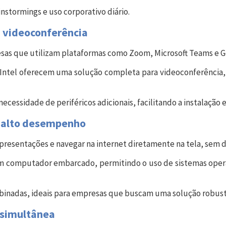
instormings e uso corporativo diário.
a videoconferência
resas que utilizam plataformas como Zoom, Microsoft Teams e 
Entendi
Entendi
 Intel oferecem uma solução completa para videoconferência
Entendi
Entendi
 necessidade de periféricos adicionais, facilitando a instalaçã
ra alto desempenho
r apresentações e navegar na internet diretamente na tela, sem 
um computador embarcado, permitindo o uso de sistemas ope
binadas, ideais para empresas que buscam uma solução robusta
o simultânea