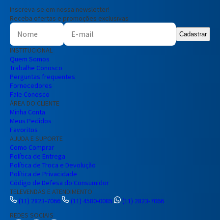
Inscreva-se em nossa newsletter!
Receba ofertas e promoções exclusivas
Cadastrar
Entendi
INSTITUCIONAL
Entendi
Quem Somos
Trabalhe Conosco
Entendi
Entendi
Perguntas frequentes
Fornecedores
Fale Conosco
ÁREA DO CLIENTE
Minha Conta
Meus Pedidos
Favoritos
AJUDA E SUPORTE
Como Comprar
Política de Entrega
Política de Troca e Devolução
Política de Privacidade
Código de Defesa do Consumidor
TELEVENDAS E ATENDIMENTO
(11) 2823-7066
(11) 4580-0085
(11) 2823-7066
REDES SOCIAIS