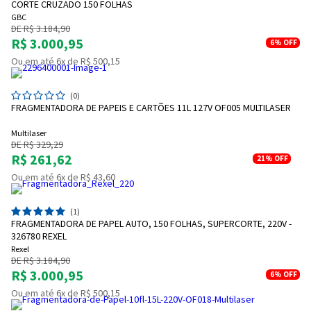
CORTE CRUZADO 150 FOLHAS
GBC
DE R$ 3.184,90
R$ 3.000,95
6%
OFF
Ou em até 6x de R$ 500,15
(0)
FRAGMENTADORA DE PAPEIS E CARTÕES 11L 127V OF005 MULTILASER
Multilaser
DE R$ 329,29
R$ 261,62
21%
OFF
Ou em até 6x de R$ 43,60
(1)
FRAGMENTADORA DE PAPEL AUTO, 150 FOLHAS, SUPERCORTE, 220V -
326780 REXEL
Rexel
DE R$ 3.184,90
R$ 3.000,95
6%
OFF
Ou em até 6x de R$ 500,15