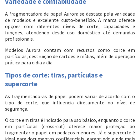
variedade e confiabilidade
A fragmentadora de papel Aurora se destaca pela variedade
de modelos e excelente custo-benefício. A marca oferece
Entrega Flash
Retire na Loja
opções com diferentes níveis de corte, capacidades e
funções, atendendo desde uso doméstico até demandas
Pagamento via Pix
profissionais.
Cartão de crédito
Modelos Aurora contam com recursos como corte em
partículas, destruição de cartões e mídias, além de operação
prática para o dia a dia.
Tipos de corte: tiras, partículas e
supercorte
As fragmentadoras de papel podem variar de acordo com o
tipo de corte, que influencia diretamente no nível de
segurança.
O corte em tiras é indicado para uso básico, enquanto o corte
em partículas (cross-cut) oferece maior proteção ao
Entendi
fragmentar o papel em pedaços menores. Já o supercorte é
Entendi
ideal para documentos confidenciais, garantindo ainda mais