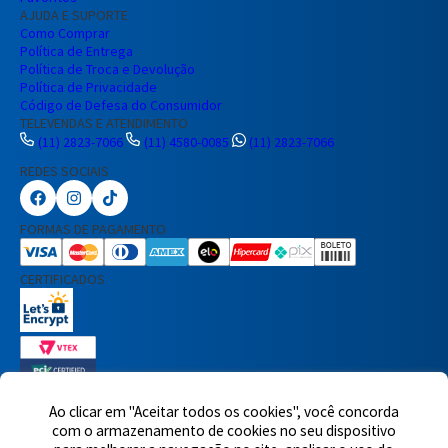
AJUDA E SUPORTE
Como Comprar
Política de Entrega
Política de Troca e Devolução
Política de Privacidade
Código de Defesa do Consumidor
TELEVENDAS E ATENDIMENTO
(11) 2823-7066
(11) 4580-0085
(11) 2823-7066
REDES SOCIAIS
Preencha seus dados para iniciar a
conversa no WhatsApp.
FORMAS DE PAGAMENTO
Nome Completo
CERTIFICADOS
E-mail
Telefone
Ao clicar em "Aceitar todos os cookies", você concorda
com o armazenamento de cookies no seu dispositivo
7460 avaliações reais