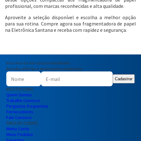
profissional, com marcas reconhecidas e alta qualidade.
Aproveite a seleção disponível e escolha a melhor opção
para sua rotina. Compre agora sua fragmentadora de papel
na Eletrônica Santana e receba com rapidez e segurança.
Inscreva-se em nossa newsletter!
Receba ofertas e promoções exclusivas
Cadastrar
INSTITUCIONAL
Quem Somos
Trabalhe Conosco
Perguntas frequentes
Fornecedores
Fale Conosco
ÁREA DO CLIENTE
Minha Conta
Meus Pedidos
Favoritos