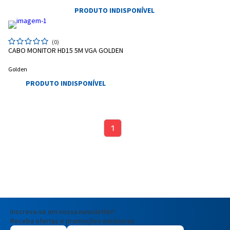
PRODUTO INDISPONÍVEL
Entendi
(0)
Entendi
CABO MONITOR HD15 5M VGA GOLDEN
Entendi
Entendi
Golden
PRODUTO INDISPONÍVEL
1
Inscreva-se em nossa newsletter!
Receba ofertas e promoções exclusivas