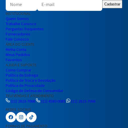
Cadastrar
INSTITUCIONAL
Quem Somos
Trabalhe Conosco
Perguntas frequentes
Fornecedores
Fale Conosco
ÁREA DO CLIENTE
Minha Conta
Meus Pedidos
Favoritos
AJUDA E SUPORTE
Como Comprar
Política de Entrega
Política de Troca e Devolução
Política de Privacidade
Código de Defesa do Consumidor
TELEVENDAS E ATENDIMENTO
(11) 2823-7066
(11) 4580-0085
(11) 2823-7066
REDES SOCIAIS
Preencha seus dados para iniciar a
conversa no WhatsApp.
FORMAS DE PAGAMENTO