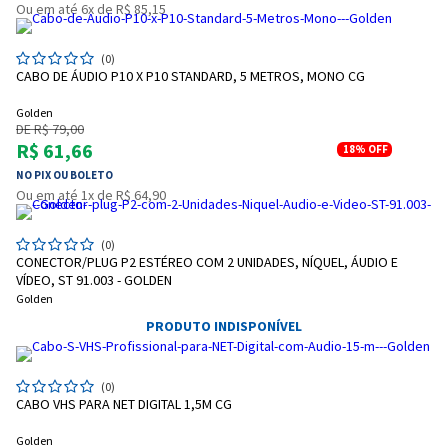
Ou em até 6x de R$ 85,15
(0)
CABO DE ÁUDIO P10 X P10 STANDARD, 5 METROS, MONO CG
Golden
DE R$ 79,00
R$ 61,66
18%
OFF
NO PIX OU BOLETO
Entrega Flash
Retire na Loja
Ou em até 1x de R$ 64,90
Pagamento via Pix
Cartão de crédito
(0)
CONECTOR/PLUG P2 ESTÉREO COM 2 UNIDADES, NÍQUEL, ÁUDIO E
VÍDEO, ST 91.003 - GOLDEN
Golden
PRODUTO INDISPONÍVEL
(0)
CABO VHS PARA NET DIGITAL 1,5M CG
Golden