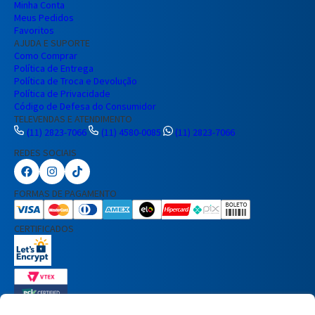
Minha Conta
Meus Pedidos
Favoritos
AJUDA E SUPORTE
Como Comprar
Política de Entrega
Política de Troca e Devolução
Política de Privacidade
Código de Defesa do Consumidor
TELEVENDAS E ATENDIMENTO
(11) 2823-7066
(11) 4580-0085
(11) 2823-7066
REDES SOCIAIS
Preencha seus dados para iniciar a
conversa no WhatsApp.
FORMAS DE PAGAMENTO
Nome Completo
CERTIFICADOS
E-mail
Telefone