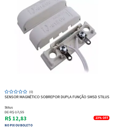
(0)
Entrega Flash
Retire na Loja
SENSOR MAGNÉTICO SOBREPOR DUPLA FUNÇÃO SMSD STILUS
Pagamento via Pix
Stilus
Cartão de crédito
DE R$ 17,55
R$ 12,83
23%
OFF
NO PIX OU BOLETO