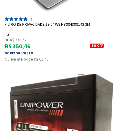
(1)
FILTRO DE PRIVACIDADE 19,5" W9 HB004389142 3M
3M
DE R$ 378,57
R$ 350,46
3%
OFF
NO PIX OU BOLETO
Ou em até 6x de R$ 61,48