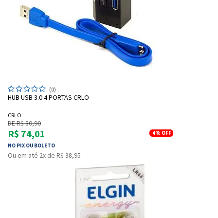
Entendi
Entendi
(0)
Entendi
Entendi
HUB USB 3.0 4 PORTAS CRLO
CRLO
DE R$ 80,90
R$ 74,01
4%
OFF
NO PIX OU BOLETO
Ou em até 2x de R$ 38,95