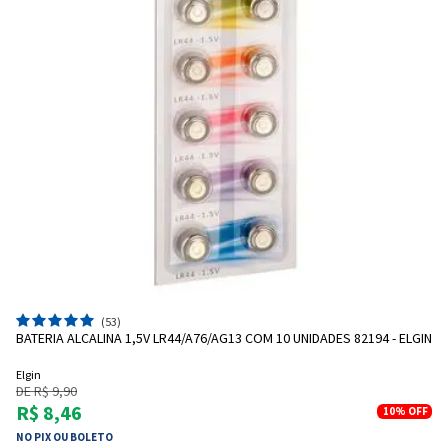
(53)
BATERIA ALCALINA 1,5V LR44/A76/AG13 COM 10 UNIDADES 82194 - ELGIN
Elgin
DE R$ 9,90
R$ 8,46
10%
OFF
NO PIX OU BOLETO