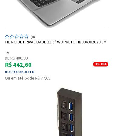
(0)
FILTRO DE PRIVACIDADE 21,5" W9 PRETO HB004302020 3M
3M
DE R$ 480,90
R$ 442,60
3%
OFF
NO PIX OU BOLETO
Entrega Flash
Retire na Loja
Ou em até 6x de R$ 77,65
Pagamento via Pix
Cartão de crédito