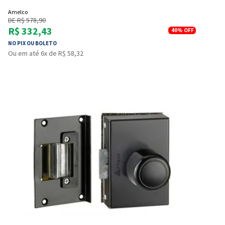
Amelco
DE R$ 578,90
R$ 332,43
40%
OFF
NO PIX OU BOLETO
Ou em até 6x de R$ 58,32