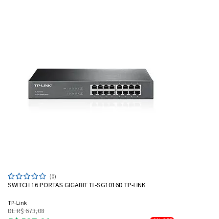
(0)
SWITCH 16 PORTAS GIGABIT TL-SG1016D TP-LINK
TP-Link
DE R$ 673,08