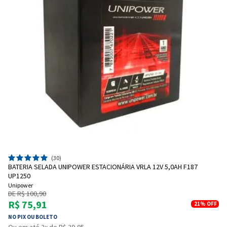
(30)
BATERIA SELADA UNIPOWER ESTACIONÁRIA VRLA 12V 5,0AH F187
UP1250
Unipower
DE R$ 100,90
R$ 75,91
21%
OFF
NO PIX OU BOLETO
Ou em até 2x de R$ 39,95