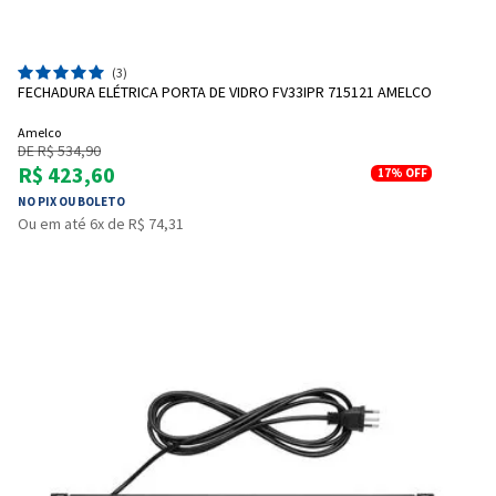
(3)
FECHADURA ELÉTRICA PORTA DE VIDRO FV33IPR 715121 AMELCO
Amelco
DE R$ 534,90
R$ 423,60
17%
OFF
NO PIX OU BOLETO
Ou em até 6x de R$ 74,31