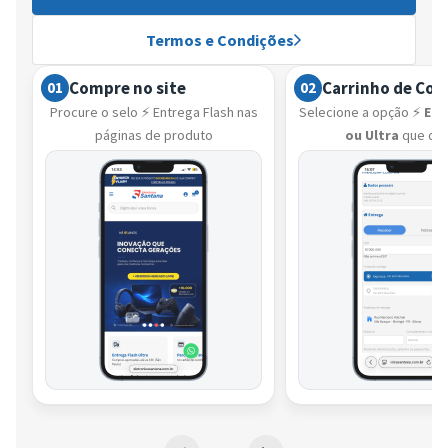
Termos e Condições
Compre no site
Carrinho de Co
01
02
Procure o selo ⚡ Entrega Flash nas
Selecione a opção ⚡
Ent
páginas de produto
ou Ultra
que de