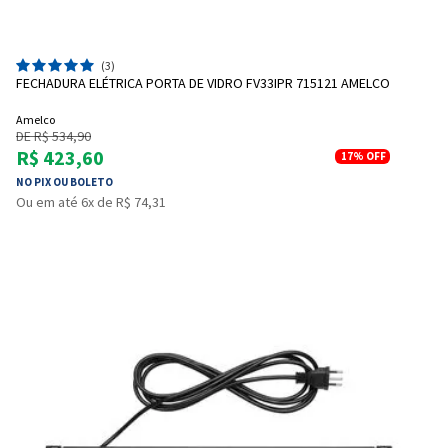
(3)
FECHADURA ELÉTRICA PORTA DE VIDRO FV33IPR 715121 AMELCO
Amelco
DE R$ 534,90
R$ 423,60
17%
OFF
NO PIX OU BOLETO
Ou em até 6x de R$ 74,31