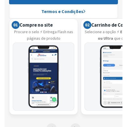
Termos e Condições
Compre no site
Carrinho de Co
01
02
Procure o selo ⚡ Entrega Flash nas
Selecione a opção ⚡
Ent
páginas de produto
ou Ultra
que de