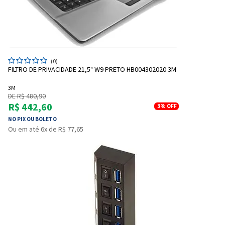
(0)
FILTRO DE PRIVACIDADE 21,5" W9 PRETO HB004302020 3M
3M
DE R$ 480,90
R$ 442,60
3%
OFF
NO PIX OU BOLETO
Entrega Flash
Retire na Loja
Ou em até 6x de R$ 77,65
Pagamento via Pix
Cartão de crédito