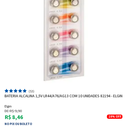
(53)
BATERIA ALCALINA 1,5V LR44/A76/AG13 COM 10 UNIDADES 82194 - ELGIN
Elgin
DE R$ 9,90
R$ 8,46
10%
OFF
NO PIX OU BOLETO