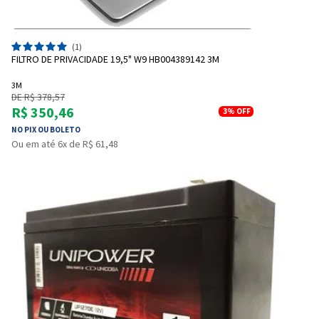
(1)
FILTRO DE PRIVACIDADE 19,5" W9 HB004389142 3M
3M
DE R$ 378,57
R$ 350,46
3%
OFF
NO PIX OU BOLETO
Ou em até 6x de R$ 61,48