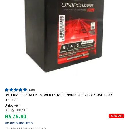
(30)
BATERIA SELADA UNIPOWER ESTACIONÁRIA VRLA 12V 5,0AH F187
UP1250
Unipower
DE R$ 100,90
R$ 75,91
21%
OFF
NO PIX OU BOLETO
Ou em até 2x de R$ 39,95