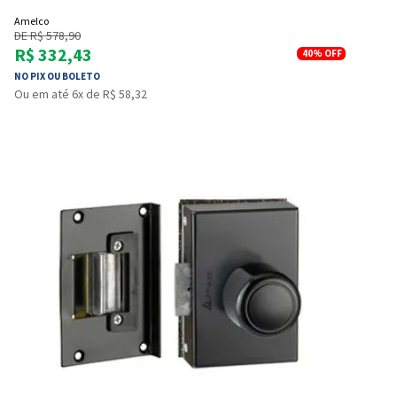
Amelco
DE R$ 578,90
R$ 332,43
40%
OFF
NO PIX OU BOLETO
Ou em até 6x de R$ 58,32