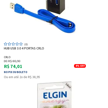
Entendi
Entendi
(0)
Entendi
Entendi
HUB USB 3.0 4 PORTAS CRLO
CRLO
DE R$ 80,90
R$ 74,01
4%
OFF
NO PIX OU BOLETO
Ou em até 2x de R$ 38,95