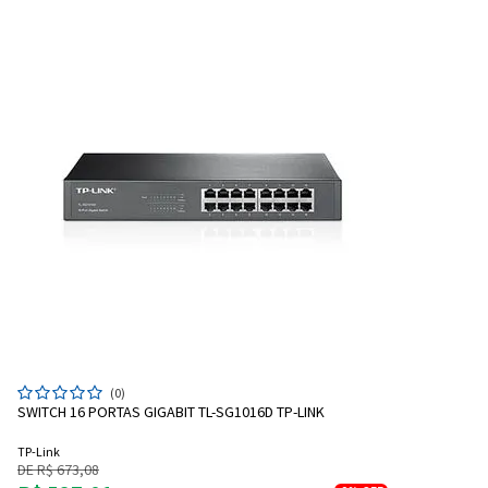
(0)
SWITCH 16 PORTAS GIGABIT TL-SG1016D TP-LINK
TP-Link
DE R$ 673,08