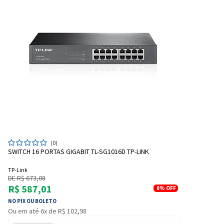
(0)
SWITCH 16 PORTAS GIGABIT TL-SG1016D TP-LINK
TP-Link
DE R$ 673,08
R$ 587,01
8%
OFF
NO PIX OU BOLETO
Ou em até 6x de R$ 102,98