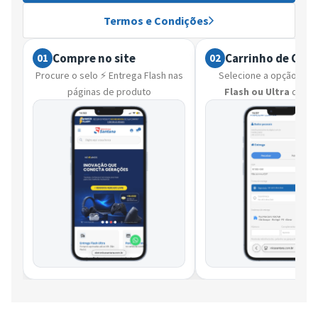
Termos e Condições
Compre no site
Carrinho de Com
01
02
Procure o selo ⚡ Entrega Flash nas
Selecione a opção ⚡
En
páginas de produto
Flash ou Ultra
que d