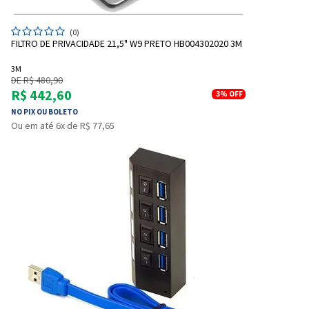
(0)
FILTRO DE PRIVACIDADE 21,5" W9 PRETO HB004302020 3M
3M
DE R$ 480,90
R$ 442,60
3%
OFF
NO PIX OU BOLETO
Ou em até 6x de R$ 77,65
Entrega Flash
Retire na Loja
Pagamento via Pix
Cartão de crédito