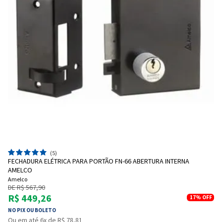
(5)
FECHADURA ELÉTRICA PARA PORTÃO FN-66 ABERTURA INTERNA
AMELCO
Amelco
DE R$ 567,90
R$ 449,26
17%
OFF
NO PIX OU BOLETO
Ou em até 6x de R$ 78,81