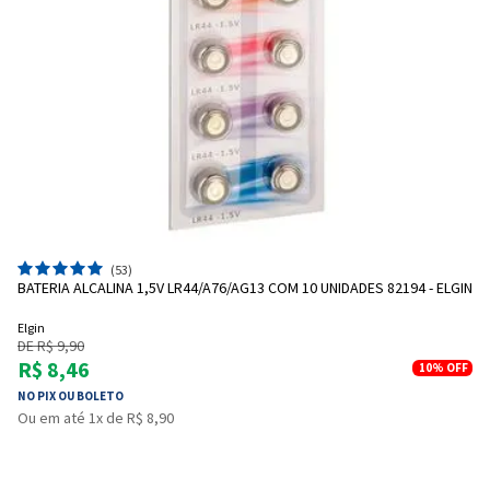
(53)
BATERIA ALCALINA 1,5V LR44/A76/AG13 COM 10 UNIDADES 82194 - ELGIN
Elgin
DE R$ 9,90
R$ 8,46
10%
OFF
NO PIX OU BOLETO
Ou em até 1x de R$ 8,90