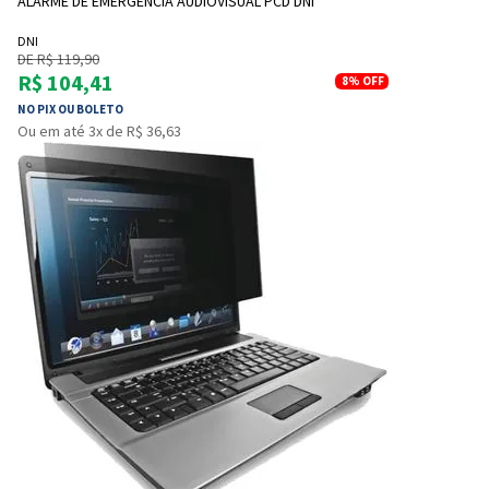
ALARME DE EMERGÊNCIA AUDIOVISUAL PCD DNI
DNI
DE R$ 119,90
R$ 104,41
8%
OFF
NO PIX OU BOLETO
Ou em até 3x de R$ 36,63