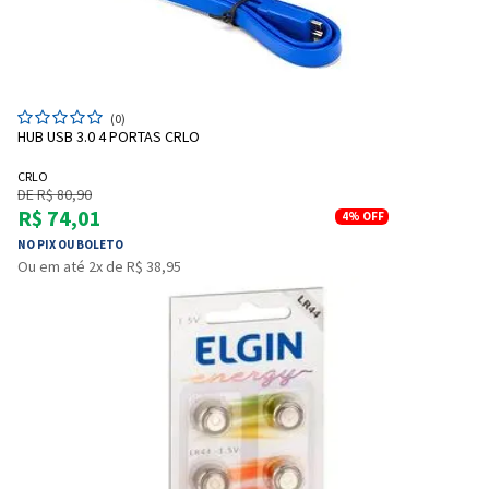
(0)
Entendi
HUB USB 3.0 4 PORTAS CRLO
Entendi
CRLO
DE R$ 80,90
Entendi
Entendi
R$ 74,01
4%
OFF
NO PIX OU BOLETO
Ou em até 2x de R$ 38,95