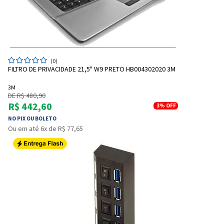
(0)
FILTRO DE PRIVACIDADE 21,5" W9 PRETO HB004302020 3M
3M
DE R$ 480,90
R$ 442,60
3%
OFF
NO PIX OU BOLETO
Entrega Flash
Retire na Loja
Ou em até 6x de R$ 77,65
Pagamento via Pix
Cartão de crédito