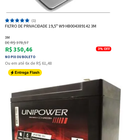
(1)
FILTRO DE PRIVACIDADE 19,5" W9 HB004389142 3M
3M
DE R$ 378,57
R$ 350,46
3%
OFF
NO PIX OU BOLETO
Ou em até 6x de R$ 61,48