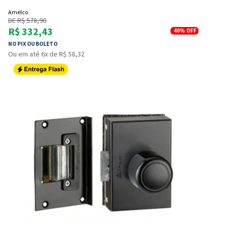
Amelco
DE R$ 578,90
R$ 332,43
40%
OFF
NO PIX OU BOLETO
Ou em até 6x de R$ 58,32