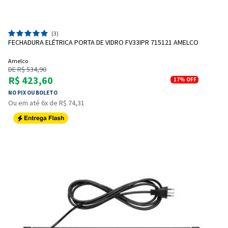
(3)
FECHADURA ELÉTRICA PORTA DE VIDRO FV33IPR 715121 AMELCO
Amelco
DE R$ 534,90
R$ 423,60
17%
OFF
NO PIX OU BOLETO
Ou em até 6x de R$ 74,31