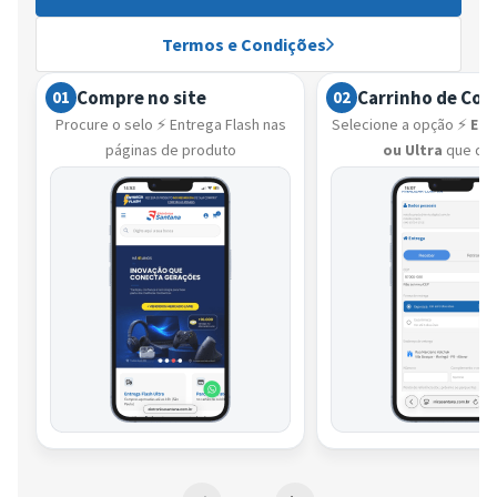
Termos e Condições
Compre no site
Carrinho de Co
01
02
Procure o selo ⚡ Entrega Flash nas
Selecione a opção ⚡
Ent
páginas de produto
ou Ultra
que de