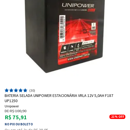
(30)
BATERIA SELADA UNIPOWER ESTACIONÁRIA VRLA 12V 5,0AH F187
UP1250
Unipower
DE R$ 100,90
R$ 75,91
21%
OFF
NO PIX OU BOLETO
Ou em até 2x de R$ 39,95