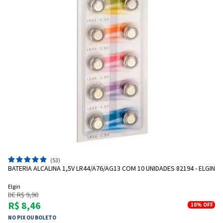
(53)
BATERIA ALCALINA 1,5V LR44/A76/AG13 COM 10 UNIDADES 82194 - ELGIN
Elgin
DE R$ 9,90
R$ 8,46
10%
OFF
NO PIX OU BOLETO