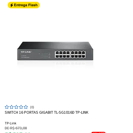
(0)
SWITCH 16 PORTAS GIGABIT TL-SG1016D TP-LINK
TP-Link
DE R$ 673,08