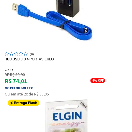
Entendi
Entendi
(0)
Entendi
Entendi
HUB USB 3.0 4 PORTAS CRLO
CRLO
DE R$ 80,90
R$ 74,01
4%
OFF
NO PIX OU BOLETO
Ou em até 2x de R$ 38,95