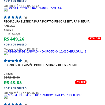
NO PIX OU BOLETO
Ou em até 4x de R$ 43,72
(5)
FECHADURA ELÉTRICA PARA PORTÃO FN-66 ABERTURA INTERNA
AMELCO
Amelco
DE R$ 567,90
R$ 449,26
17%
OFF
NO PIX OU BOLETO
Ou em até 6x de R$ 78,81
(10)
PEGADOR DE CARVÃO INOX PC-50 04.12.010 GIRAGRILL
Giragrill
DE R$ 49,90
R$ 43,85
7%
OFF
NO PIX OU BOLETO
Ou em até 1x de R$ 46,16
(1)