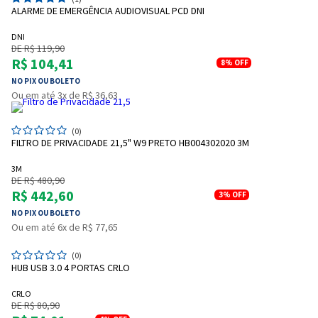
ALARME DE EMERGÊNCIA AUDIOVISUAL PCD DNI
DNI
DE R$ 119,90
R$ 104,41
8%
OFF
NO PIX OU BOLETO
Ou em até 3x de R$ 36,63
(0)
FILTRO DE PRIVACIDADE 21,5" W9 PRETO HB004302020 3M
3M
DE R$ 480,90
R$ 442,60
3%
OFF
NO PIX OU BOLETO
Ou em até 6x de R$ 77,65
(0)
HUB USB 3.0 4 PORTAS CRLO
CRLO
DE R$ 80,90