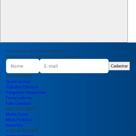
Inscreva-se em nossa newsletter!
Receba ofertas e promoções exclusivas
Cadastrar
INSTITUCIONAL
Quem Somos
Trabalhe Conosco
Perguntas frequentes
Fornecedores
Fale Conosco
ÁREA DO CLIENTE
Minha Conta
Meus Pedidos
Favoritos
AJUDA E SUPORTE
Como Comprar