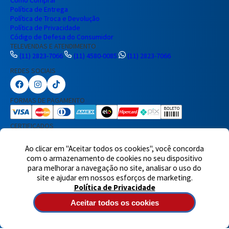
Política de Entrega
Política de Troca e Devolução
Política de Privacidade
Código de Defesa do Consumidor
Preencha seus dados para iniciar a
TELEVENDAS E ATENDIMENTO
conversa no WhatsApp.
(11) 2823-7066
(11) 4580-0085
(11) 2823-7066
Nome Completo
REDES SOCIAIS
FORMAS DE PAGAMENTO
E-mail
CERTIFICADOS
Telefone
Ao clicar em "Aceitar todos os cookies", você concorda
com o armazenamento de cookies no seu dispositivo
para melhorar a navegação no site, analisar o uso do
Iniciar Conversa
site e ajudar em nossos esforços de marketing.
Política de Privacidade
Aceitar todos os cookies
7460 avaliações reais
© 2025,Eletrônica Santana Ltda. Todos os direitos reservados.
Rua
Voluntários da Pátria, 1495 - Santana - CEP 02011-200 - São Paulo -