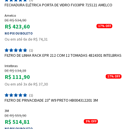
FECHADURA ELÉTRICA PORTA DE VIDRO FV33IPR 715121 AMELCO
Amelco
DE R$ 534,90
R$ 423,60
17%
OFF
NO PIX OU BOLETO
Entendi
Ou em até 6x de R$ 74,31
Entendi
(1)
Entendi
Entendi
FILTRO DE LINHA RACK EPR 212 COM 12 TOMADAS 4824301 INTELBRAS
Intelbras
DE R$ 134,28
R$ 111,90
17%
OFF
Ou em até 3x de R$ 37,30
(1)
FILTRO DE PRIVACIDADE 23" W9 PRETO HB004312201 3M
3M
DE R$ 559,90
R$ 514,81
3%
OFF
NO PIX OU BOLETO