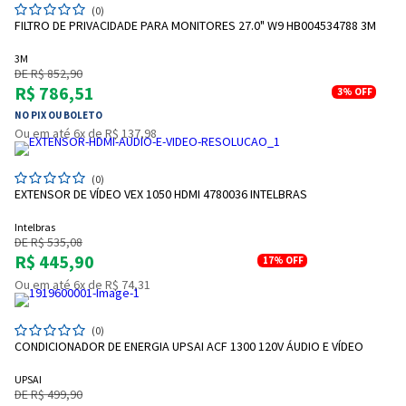
(0)
FILTRO DE PRIVACIDADE PARA MONITORES 27.0" W9 HB004534788 3M
3M
DE R$ 852,90
R$ 786,51
3%
OFF
NO PIX OU BOLETO
Ou em até 6x de R$ 137,98
(0)
EXTENSOR DE VÍDEO VEX 1050 HDMI 4780036 INTELBRAS
Intelbras
DE R$ 535,08
R$ 445,90
17%
OFF
Ou em até 6x de R$ 74,31
(0)
CONDICIONADOR DE ENERGIA UPSAI ACF 1300 120V ÁUDIO E VÍDEO
UPSAI
DE R$ 499,90