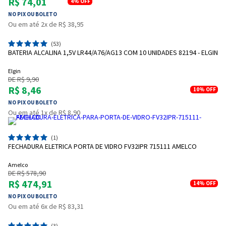
R$ 74,01
4%
OFF
NO PIX OU BOLETO
Ou em até 2x de R$ 38,95
(53)
BATERIA ALCALINA 1,5V LR44/A76/AG13 COM 10 UNIDADES 82194 - ELGIN
Elgin
DE R$ 9,90
R$ 8,46
10%
OFF
NO PIX OU BOLETO
Ou em até 1x de R$ 8,90
Entrega Flash
Retire na Loja
(1)
Pagamento via Pix
FECHADURA ELETRICA PORTA DE VIDRO FV32IPR 715111 AMELCO
Cartão de crédito
Amelco
DE R$ 578,90
R$ 474,91
14%
OFF
NO PIX OU BOLETO
Ou em até 6x de R$ 83,31
(3)