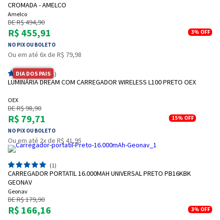
CROMADA - AMELCO
Amelco
DE R$ 494,90
R$ 455,91
3%
OFF
NO PIX OU BOLETO
Ou em até 6x de R$ 79,98
DIA DOS PAIS
(1)
LUMINÁRIA DREAM COM CARREGADOR WIRELESS L100 PRETO OEX
OEX
DE R$ 98,90
R$ 79,71
15%
OFF
NO PIX OU BOLETO
Ou em até 2x de R$ 41,95
(1)
CARREGADOR PORTATIL 16.000MAH UNIVERSAL PRETO PB16KBK
GEONAV
Geonav
DE R$ 179,90
R$ 166,16
3%
OFF