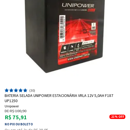
(30)
BATERIA SELADA UNIPOWER ESTACIONÁRIA VRLA 12V 5,0AH F187
UP1250
Unipower
DE R$ 100,90
R$ 75,91
21%
OFF
NO PIX OU BOLETO
Ou em até 2x de R$ 39,95