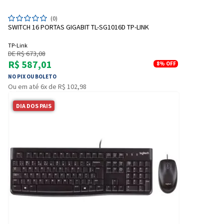
(0)
SWITCH 16 PORTAS GIGABIT TL-SG1016D TP-LINK
TP-Link
DE R$ 673,08
R$ 587,01
8%
OFF
NO PIX OU BOLETO
Ou em até 6x de R$ 102,98
DIA DOS PAIS