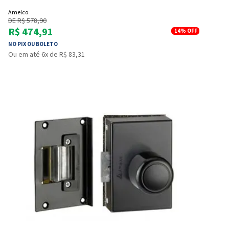
Amelco
DE R$ 578,90
R$ 474,91
14%
OFF
NO PIX OU BOLETO
Ou em até 6x de R$ 83,31