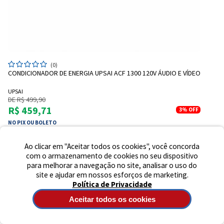
Preencha seus dados para iniciar a
conversa no WhatsApp.
(0)
Nome Completo
CONDICIONADOR DE ENERGIA UPSAI ACF 1300 120V ÁUDIO E VÍDEO
UPSAI
DE R$ 499,90
E-mail
R$ 459,71
3%
OFF
NO PIX OU BOLETO
Ou em até 6x de R$ 80,65
Telefone
Ao clicar em "Aceitar todos os cookies", você concorda
com o armazenamento de cookies no seu dispositivo
para melhorar a navegação no site, analisar o uso do
1
2
3
4
5
Iniciar Conversa
site e ajudar em nossos esforços de marketing.
Política de Privacidade
Aceitar todos os cookies