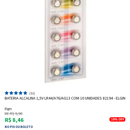
(53)
BATERIA ALCALINA 1,5V LR44/A76/AG13 COM 10 UNIDADES 82194 - ELGIN
Elgin
DE R$ 9,90
R$ 8,46
10%
OFF
NO PIX OU BOLETO