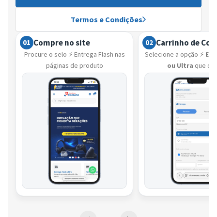
Termos e Condições
Compre no site
Carrinho de Co
01
02
Procure o selo ⚡ Entrega Flash nas
Selecione a opção ⚡
Ent
páginas de produto
ou Ultra
que de