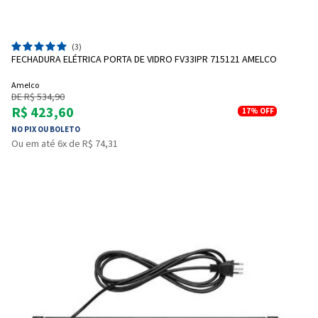
(3)
FECHADURA ELÉTRICA PORTA DE VIDRO FV33IPR 715121 AMELCO
Amelco
DE R$ 534,90
R$ 423,60
17%
OFF
NO PIX OU BOLETO
Ou em até 6x de R$ 74,31