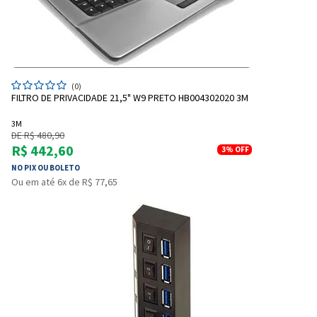
(0)
FILTRO DE PRIVACIDADE 21,5" W9 PRETO HB004302020 3M
3M
DE R$ 480,90
R$ 442,60
3%
OFF
NO PIX OU BOLETO
Entrega Flash
Retire na Loja
Ou em até 6x de R$ 77,65
Pagamento via Pix
Cartão de crédito