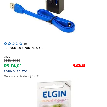
Entendi
Entendi
(0)
Entendi
Entendi
HUB USB 3.0 4 PORTAS CRLO
CRLO
DE R$ 80,90
R$ 74,01
4%
OFF
NO PIX OU BOLETO
Ou em até 2x de R$ 38,95