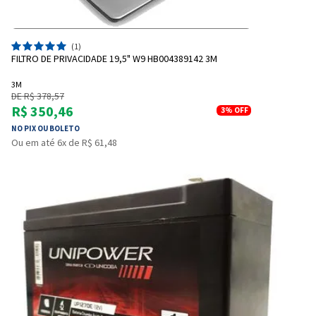
(1)
FILTRO DE PRIVACIDADE 19,5" W9 HB004389142 3M
3M
DE R$ 378,57
R$ 350,46
3%
OFF
NO PIX OU BOLETO
Ou em até 6x de R$ 61,48