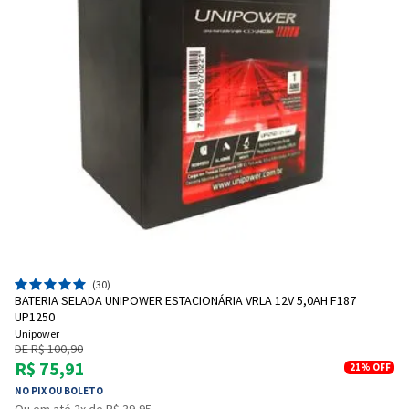
(30)
BATERIA SELADA UNIPOWER ESTACIONÁRIA VRLA 12V 5,0AH F187
UP1250
Unipower
DE R$ 100,90
R$ 75,91
21%
OFF
NO PIX OU BOLETO
Ou em até 2x de R$ 39,95