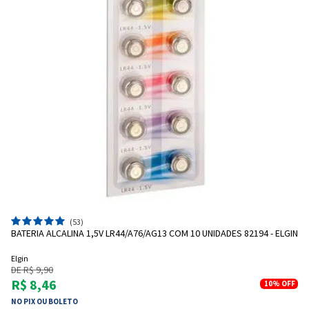
(53)
BATERIA ALCALINA 1,5V LR44/A76/AG13 COM 10 UNIDADES 82194 - ELGIN
Elgin
DE R$ 9,90
R$ 8,46
10%
OFF
NO PIX OU BOLETO