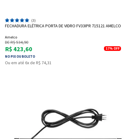
(3)
FECHADURA ELÉTRICA PORTA DE VIDRO FV33IPR 715121 AMELCO
Amelco
DE R$ 534,90
R$ 423,60
17%
OFF
NO PIX OU BOLETO
Ou em até 6x de R$ 74,31