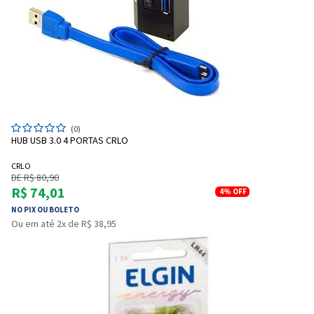
Entendi
Entendi
(0)
Entendi
Entendi
HUB USB 3.0 4 PORTAS CRLO
CRLO
DE R$ 80,90
R$ 74,01
4%
OFF
NO PIX OU BOLETO
Ou em até 2x de R$ 38,95