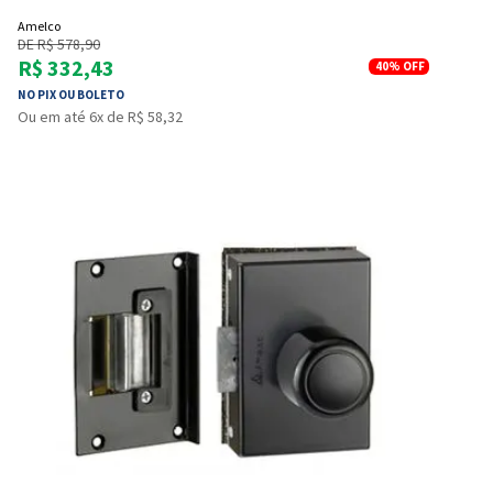
Amelco
DE R$ 578,90
R$ 332,43
40%
OFF
NO PIX OU BOLETO
Ou em até 6x de R$ 58,32