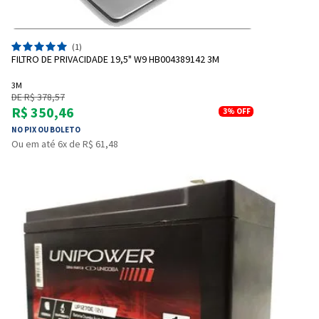
(1)
FILTRO DE PRIVACIDADE 19,5" W9 HB004389142 3M
3M
DE R$ 378,57
R$ 350,46
3%
OFF
NO PIX OU BOLETO
Ou em até 6x de R$ 61,48