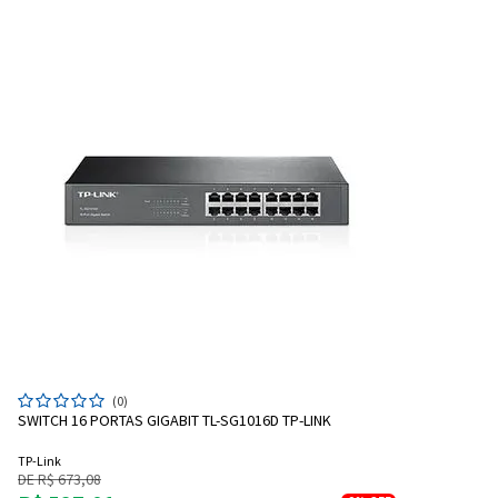
(0)
SWITCH 16 PORTAS GIGABIT TL-SG1016D TP-LINK
TP-Link
DE R$ 673,08