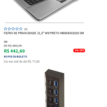
(0)
FILTRO DE PRIVACIDADE 21,5" W9 PRETO HB004302020 3M
3M
DE R$ 480,90
R$ 442,60
3%
OFF
NO PIX OU BOLETO
Entrega Flash
Retire na Loja
Ou em até 6x de R$ 77,65
Pagamento via Pix
Cartão de crédito