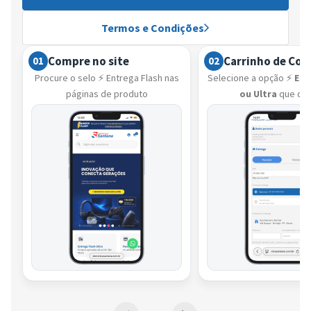
Termos e Condições
Compre no site
Carrinho de Co
01
02
Procure o selo ⚡ Entrega Flash nas
Selecione a opção ⚡
Ent
páginas de produto
ou Ultra
que de