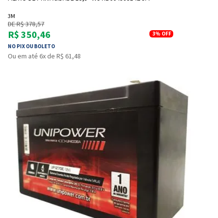
3M
DE R$ 378,57
R$ 350,46
3%
OFF
NO PIX OU BOLETO
Ou em até 6x de R$ 61,48