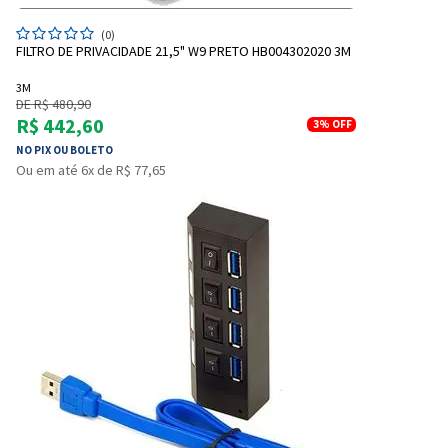
(0)
FILTRO DE PRIVACIDADE 21,5" W9 PRETO HB004302020 3M
3M
DE R$ 480,90
R$ 442,60
3%
OFF
NO PIX OU BOLETO
Ou em até 6x de R$ 77,65
Entrega Flash
Retire na Loja
Pagamento via Pix
Cartão de crédito