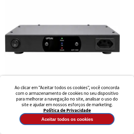
Preencha seus dados para iniciar a
conversa no WhatsApp.
Nome Completo
E-mail
Telefone
Ao clicar em "Aceitar todos os cookies", você concorda
com o armazenamento de cookies no seu dispositivo
para melhorar a navegação no site, analisar o uso do
Iniciar Conversa
site e ajudar em nossos esforços de marketing.
(0)
Política de Privacidade
CONDICIONADOR DE ENERGIA UPSAI ACF 1300 120V ÁUDIO E VÍDEO
Aceitar todos os cookies
UPSAI
DE R$ 499,90