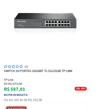
(0)
SWITCH 16 PORTAS GIGABIT TL-SG1016D TP-LINK
TP-Link
DE R$ 673,08
R$ 587,01
8%
OFF
NO PIX OU BOLETO
Ou em até 6x de R$ 102,98