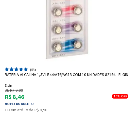
(53)
BATERIA ALCALINA 1,5V LR44/A76/AG13 COM 10 UNIDADES 82194 - ELGIN
Elgin
DE R$ 9,90
R$ 8,46
10%
OFF
NO PIX OU BOLETO
Ou em até 1x de R$ 8,90