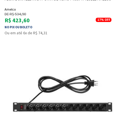
Amelco
DE R$ 534,90
R$ 423,60
17%
OFF
NO PIX OU BOLETO
Ou em até 6x de R$ 74,31