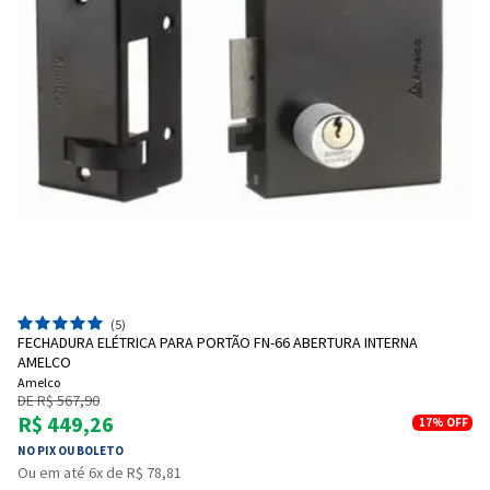
(5)
FECHADURA ELÉTRICA PARA PORTÃO FN-66 ABERTURA INTERNA
AMELCO
Amelco
DE R$ 567,90
R$ 449,26
17%
OFF
NO PIX OU BOLETO
Ou em até 6x de R$ 78,81