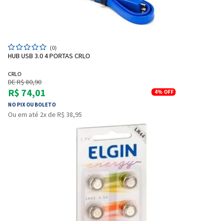
(0)
HUB USB 3.0 4 PORTAS CRLO
Entendi
Entendi
CRLO
DE R$ 80,90
R$ 74,01
Entendi
Entendi
4%
OFF
NO PIX OU BOLETO
Ou em até 2x de R$ 38,95