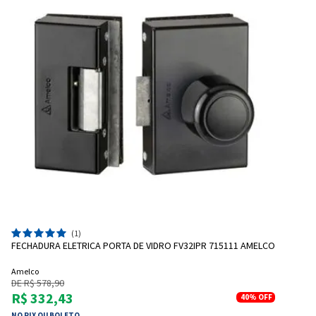
(1)
FECHADURA ELETRICA PORTA DE VIDRO FV32IPR 715111 AMELCO
Amelco
DE R$ 578,90
R$ 332,43
40%
OFF
NO PIX OU BOLETO