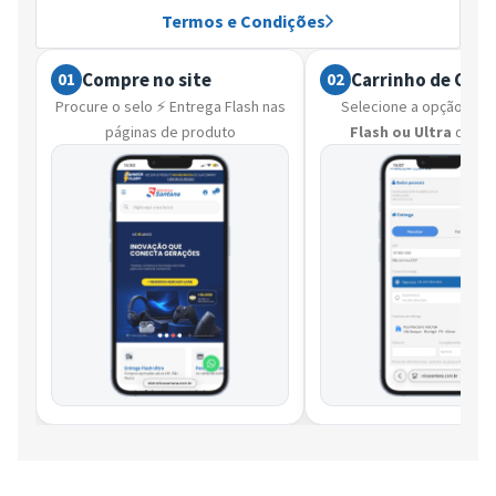
Termos e Condições
Compre no site
Carrinho de Com
01
02
Procure o selo ⚡ Entrega Flash nas
Selecione a opção ⚡
En
páginas de produto
Flash ou Ultra
que d