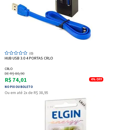
Entendi
Entendi
(0)
Entendi
Entendi
HUB USB 3.0 4 PORTAS CRLO
CRLO
DE R$ 80,90
R$ 74,01
4%
OFF
NO PIX OU BOLETO
Ou em até 2x de R$ 38,95