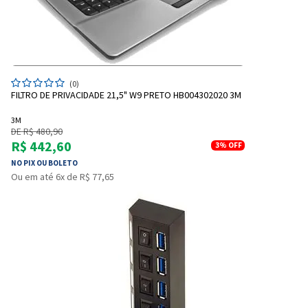
(0)
FILTRO DE PRIVACIDADE 21,5" W9 PRETO HB004302020 3M
3M
DE R$ 480,90
R$ 442,60
3%
OFF
NO PIX OU BOLETO
Entrega Flash
Retire na Loja
Ou em até 6x de R$ 77,65
Pagamento via Pix
Cartão de crédito