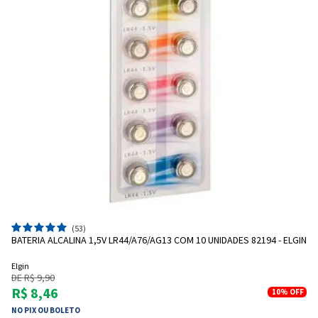
(53)
BATERIA ALCALINA 1,5V LR44/A76/AG13 COM 10 UNIDADES 82194 - ELGIN
Elgin
DE R$ 9,90
R$ 8,46
10%
OFF
NO PIX OU BOLETO