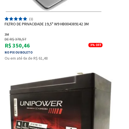
(1)
FILTRO DE PRIVACIDADE 19,5" W9 HB004389142 3M
3M
DE R$ 378,57
R$ 350,46
3%
OFF
NO PIX OU BOLETO
Ou em até 6x de R$ 61,48