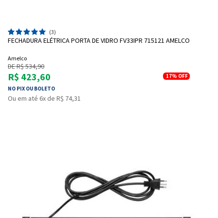
(3)
FECHADURA ELÉTRICA PORTA DE VIDRO FV33IPR 715121 AMELCO
Amelco
DE R$ 534,90
R$ 423,60
17%
OFF
NO PIX OU BOLETO
Ou em até 6x de R$ 74,31