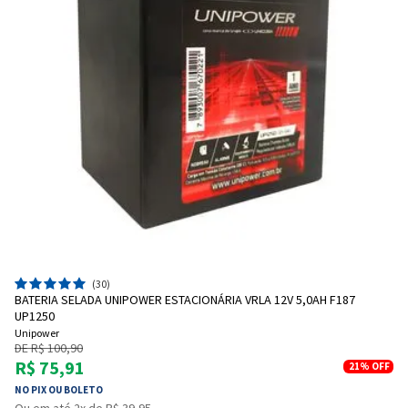
(30)
BATERIA SELADA UNIPOWER ESTACIONÁRIA VRLA 12V 5,0AH F187
UP1250
Unipower
DE R$ 100,90
R$ 75,91
21%
OFF
NO PIX OU BOLETO
Ou em até 2x de R$ 39,95