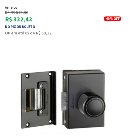
Amelco
DE R$ 578,90
R$ 332,43
40%
OFF
NO PIX OU BOLETO
Ou em até 6x de R$ 58,32