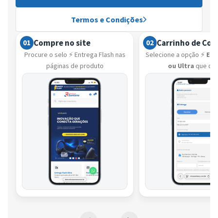
Termos e Condições
Compre no site
Carrinho de Co
01
02
Procure o selo ⚡ Entrega Flash nas
Selecione a opção ⚡
Ent
páginas de produto
ou Ultra
que de