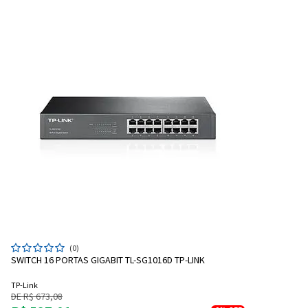
(0)
SWITCH 16 PORTAS GIGABIT TL-SG1016D TP-LINK
TP-Link
DE R$ 673,08