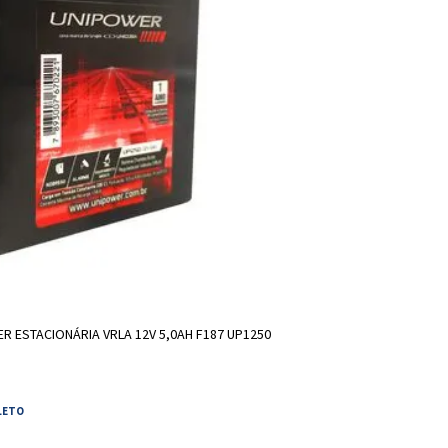
DICIONAR A SACOLA
R ESTACIONÁRIA VRLA 12V 5,0AH F187 UP1250
LETO