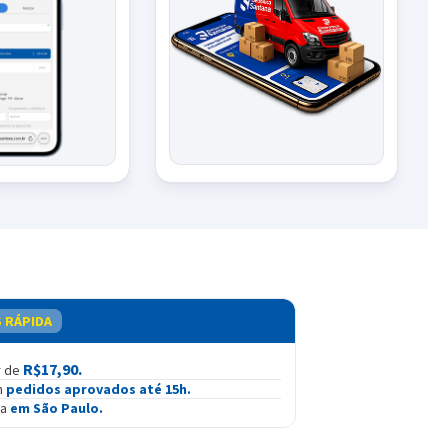
S RÁPIDA
R$17,90.
r de
m
pedidos aprovados até 15h.
ga
em São Paulo.