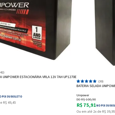
ADICIONAR A SACOLA
(42)
DA UNIPOWER ESTACIONÁRIA VRLA 12V 7AH UP1270E
A
(30)
BATERIA SELADA UNIPOWE
Unipower
O PIX OU BOLETO
DE R$ 100,90
e R$ 49,45
R$ 75,91
NO PIX OU BO
Ou em até 2x de R$ 39,95