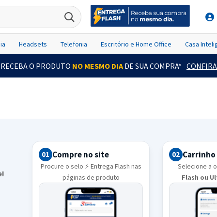
ia
Headsets
Telefonia
Escritório e Home Office
Casa Intel
RECEBA O PRODUTO
NO MESMO DIA
DE SUA COMPRA*
CONFIRA
Compre no site
Carrinho
01
02
Procure o selo ⚡ Entrega Flash nas
Selecione a 
e!
páginas de produto
Flash ou U