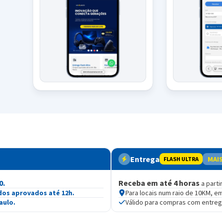
Entrega
MAI
FLASH ULTRA
0.
Receba em até 4 horas
a parti
dos aprovados até 12h.
Para locais num raio de 10KM, e
aulo.
Válido para compras com entre