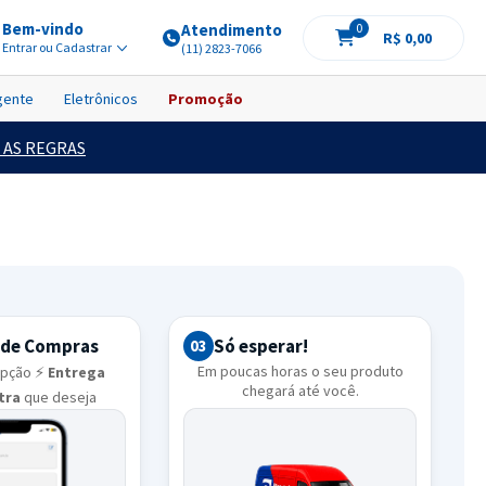
Bem-vindo
Atendimento
0
R$ 0,00
Entrar ou Cadastrar
(11) 2823-7066
igente
Eletrônicos
Promoção
 AS REGRAS
 de Compras
Só esperar!
03
Em poucas horas o seu produto
opção ⚡
Entrega
chegará até você.
ltra
que deseja