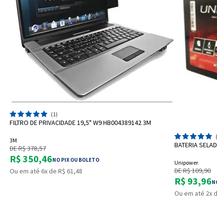
ADICIONAR A SACOLA
(1)
FILTRO DE PRIVACIDADE 19,5" W9 HB004389142 3M
3M
BATERIA SELA
DE R$ 378,57
R$ 350,46
NO PIX OU BOLETO
Unipower
DE R$ 109,90
Ou em até 6x de R$ 61,48
R$ 93,96
N
Ou em até 2x d