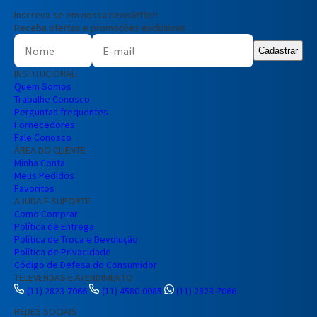
Inscreva-se em nossa newsletter!
Receba ofertas e promoções exclusivas
Cadastrar
INSTITUCIONAL
Quem Somos
Trabalhe Conosco
Perguntas frequentes
Fornecedores
Fale Conosco
ÁREA DO CLIENTE
Minha Conta
Meus Pedidos
Favoritos
AJUDA E SUPORTE
Como Comprar
Política de Entrega
Política de Troca e Devolução
Política de Privacidade
Código de Defesa do Consumidor
TELEVENDAS E ATENDIMENTO
(11) 2823-7066
(11) 4580-0085
(11) 2823-7066
REDES SOCIAIS