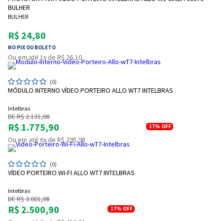
BULHER
BULHER
R$ 24,80
NO PIX OU BOLETO
Ou em até 1x de R$ 26,10
(0)
MÓDULO INTERNO VÍDEO PORTEIRO ALLO WT7 INTELBRAS
Entrega Flash
Retire na Loja
Intelbras
DE R$ 2.131,08
Pagamento via Pix
R$ 1.775,90
17%
OFF
Cartão de crédito
Ou em até 6x de R$ 295,98
(0)
VÍDEO PORTEIRO WI-FI ALLO WT7 INTELBRAS
Intelbras
DE R$ 3.001,08
R$ 2.500,90
17%
OFF