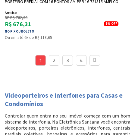
PORTEIRO PREDIAL COM 16 PONTOS AM-PPR 16 721515 AMELCO
Amelco
DE R$ 762,90
R$ 676,31
7%
OFF
NO PIX OU BOLETO
Ou em até 6x de R$ 118,65
1
2
3
4
Videoporteiros e Interfones para Casas e
Condomínios
Controlar quem entra no seu imóvel começa com um bom
sistema de interfonia. Na Eletrônica Santana você encontra
videoporteiros, porteiros eletrônicos, interfones, centrais
prediais coletivas, botoeiras e acessórios para garantir