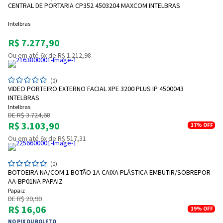
CENTRAL DE PORTARIA CP352 4503204 MAXCOM INTELBRAS
Intelbras
R$ 7.277,90
Ou em até 6x de R$ 1.212,98
(0)
VIDEO PORTEIRO EXTERNO FACIAL XPE 3200 PLUS IP 4500043
INTELBRAS
Intelbras
DE R$ 3.724,68
R$ 3.103,90
17%
OFF
Ou em até 6x de R$ 517,31
(0)
BOTOEIRA NA/COM 1 BOTÃO 1A CAIXA PLÁSTICA EMBUTIR/SOBREPOR
AA-BP01NA PAPAIZ
Papaiz
DE R$ 20,90
R$ 16,06
19%
OFF
NO PIX OU BOLETO