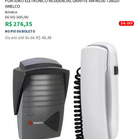
PORTEIRO ELETRÔNICO RESIDENCIAL GRAFITE AM-M100 726020
AMELCO
Amelco
DE R$ 305,90
R$ 276,35
5%
OFF
NO PIX OU BOLETO
Ou em até 6x de R$ 48,48