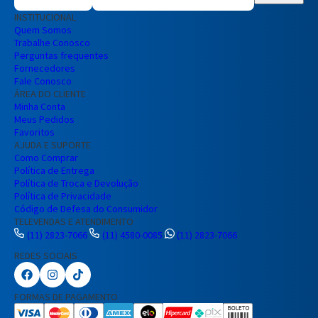
INSTITUCIONAL
Quem Somos
Trabalhe Conosco
Perguntas frequentes
Fornecedores
Fale Conosco
ÁREA DO CLIENTE
Minha Conta
Meus Pedidos
Favoritos
AJUDA E SUPORTE
Como Comprar
Política de Entrega
Política de Troca e Devolução
Política de Privacidade
Código de Defesa do Consumidor
TELEVENDAS E ATENDIMENTO
(11) 2823-7066
(11) 4580-0085
(11) 2823-7066
REDES SOCIAIS
Preencha seus dados para iniciar a
conversa no WhatsApp.
FORMAS DE PAGAMENTO
Nome Completo