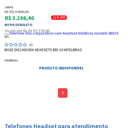
Jabra
DE R$ 3.900,00
R$ 3.298,40
11%
OFF
NO PIX OU BOLETO
Ou em até 6x de R$ 578,66
(0)
BASE DISCADORA HEADSETS BDI 10 INTELBRAS
Intelbras
PRODUTO INDISPONÍVEL
1
Telefones Headset para atendimento