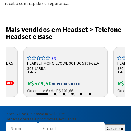
receba com rapidez e segurança.
Mais vendidos em Headset > Telefone
Headset e Base
(0)
OLVE 65
HEADSET MONO EVOLVE 30 II UC 5393-829-
HEADSET
309 JABRA
820-20
Jabra
Jabra
R$579,50
R$1.
7%
OFF
NO PIX OU BOLETO
Ou em até 6x de R$ 101,66
Ou em a
Inscreva-se em nossa newsletter!
Receba ofertas e promoções exclusivas
Cadastrar