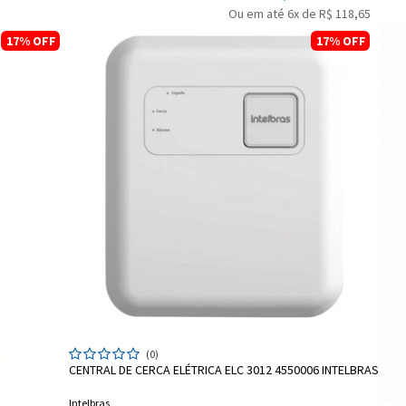
Ou em até 6x de R$ 118,65
17%
OFF
17%
OFF
Entrega Flash
Retire na Loja
Pagamento via Pix
Cartão de crédito
ADICIONAR A SACOLA
(0)
CENTRAL DE CERCA ELÉTRICA ELC 3012 4550006 INTELBRAS
Intelbras