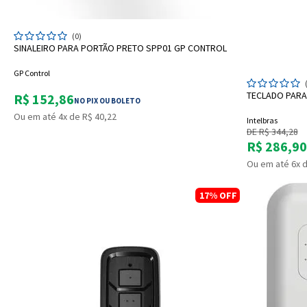
ADICIONAR A SACOLA
(0)
SINALEIRO PARA PORTÃO PRETO SPP01 GP CONTROL
GP Control
TECLADO PARA 
R$ 152,86
NO PIX OU BOLETO
Ou em até 4x de R$ 40,22
Intelbras
DE R$ 344,28
R$ 286,90
Ou em até 6x d
17%
OFF