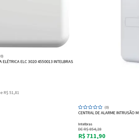
ADICIONAR A SACOLA
(0)
 ELÉTRICA ELC 3020 4550013 INTELBRAS
e R$ 51,81
AD
(0)
CENTRAL DE ALARME INTRUSÃO M
Intelbras
DE R$ 854,28
R$ 711,90