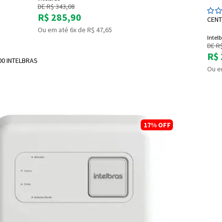
DE R$ 343,08
R$ 285,90
CENT
Ou em até 6x de R$ 47,65
Intelb
DE R
R$ 
Entendi
00 INTELBRAS
Entendi
Ou e
Entendi
Entendi
17%
OFF