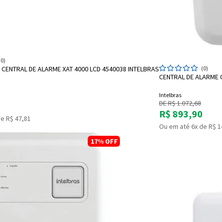
ADICIONAR A SACOLA
(0)
CENTRAL DE ALARME XAT 4000 LCD 4540038 INTELBRAS
(0)
CENTRAL DE ALARME 
Intelbras
DE R$ 1.072,68
R$ 893,90
e R$ 47,81
Ou em até 6x de R$ 1
17%
OFF