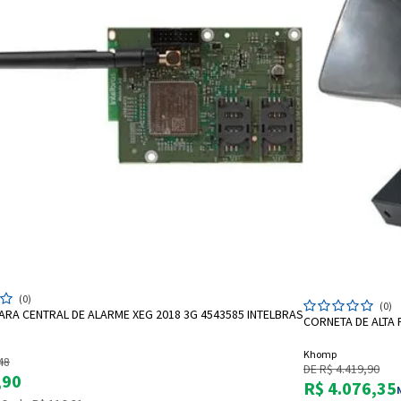
ADICIONAR A SACOLA
(0)
(0)
RA CENTRAL DE ALARME XEG 2018 3G 4543585 INTELBRAS
CORNETA DE ALTA
Khomp
48
DE R$ 4.419,90
,90
R$ 4.076,35