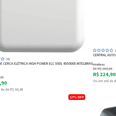
CENTRAL AUTO
ADICIONAR A SACOLA
(0)
E CERCA ELÉTRICA HIGH POWER ELC 5001 4550005 INTELBRAS
Intelbras
DE R$ 269,88
R$ 224,90
,28
Ou em até 6x d
,90
 6x de R$ 44,48
17%
OFF