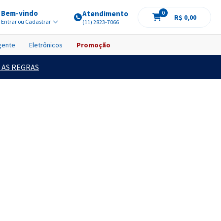
Bem-vindo
Atendimento
0
R$ 0,00
Entrar ou Cadastrar
(11) 2823-7066
igente
Eletrônicos
Promoção
 AS REGRAS