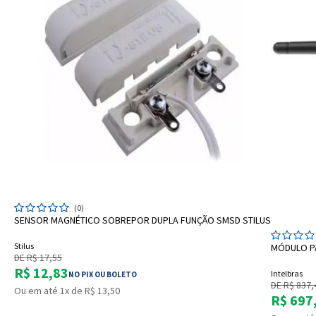
ADICIONAR A SACOLA
(0)
SENSOR MAGNÉTICO SOBREPOR DUPLA FUNÇÃO SMSD STILUS
Stilus
MÓDULO PA
DE R$ 17,55
R$ 12,83
Intelbras
NO PIX OU BOLETO
DE R$ 837,
Ou em até 1x de R$ 13,50
R$ 697