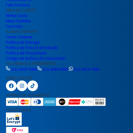
Entendi
Fale Conosco
Entendi
ÁREA DO CLIENTE
Minha Conta
Entendi
Entendi
Meus Pedidos
Favoritos
AJUDA E SUPORTE
Como Comprar
Política de Entrega
Política de Troca e Devolução
Política de Privacidade
Código de Defesa do Consumidor
TELEVENDAS E ATENDIMENTO
(11) 2823-7066
(11) 4580-0085
(11) 2823-7066
REDES SOCIAIS
Preencha seus dados para iniciar a
conversa no WhatsApp.
FORMAS DE PAGAMENTO
Nome Completo
CERTIFICADOS
E-mail