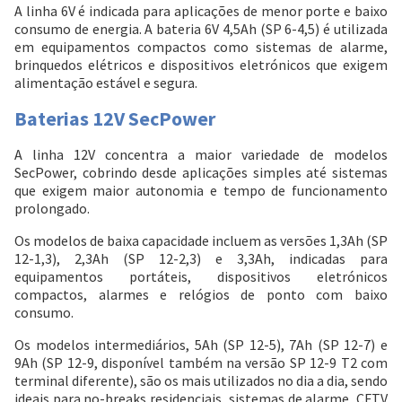
A linha 6V é indicada para aplicações de menor porte e baixo
consumo de energia. A bateria 6V 4,5Ah (SP 6-4,5) é utilizada
em equipamentos compactos como sistemas de alarme,
brinquedos elétricos e dispositivos eletrónicos que exigem
alimentação estável e segura.
Baterias 12V SecPower
A linha 12V concentra a maior variedade de modelos
SecPower, cobrindo desde aplicações simples até sistemas
que exigem maior autonomia e tempo de funcionamento
prolongado.
Os
modelos de baixa capacidade
incluem as versões 1,3Ah (SP
12-1,3), 2,3Ah (SP 12-2,3) e 3,3Ah, indicadas para
equipamentos portáteis, dispositivos eletrónicos
compactos, alarmes e relógios de ponto com baixo
consumo.
Os
modelos intermediários
, 5Ah (SP 12-5), 7Ah (SP 12-7) e
9Ah (SP 12-9, disponível também na versão SP 12-9 T2 com
terminal diferente), são os mais utilizados no dia a dia, sendo
ideais para no-breaks residenciais, sistemas de alarme, CFTV