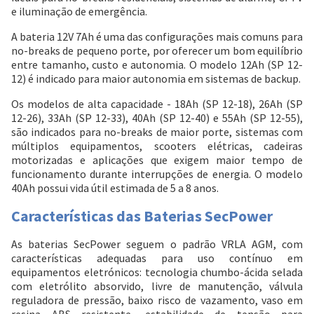
e iluminação de emergência.
A bateria 12V 7Ah é uma das configurações mais comuns para
no-breaks de pequeno porte, por oferecer um bom equilíbrio
entre tamanho, custo e autonomia. O modelo 12Ah (SP 12-
12) é indicado para maior autonomia em sistemas de backup.
Os
modelos de alta capacidade
- 18Ah (SP 12-18), 26Ah (SP
12-26), 33Ah (SP 12-33), 40Ah (SP 12-40) e 55Ah (SP 12-55),
são indicados para no-breaks de maior porte, sistemas com
múltiplos equipamentos, scooters elétricas, cadeiras
motorizadas e aplicações que exigem maior tempo de
funcionamento durante interrupções de energia. O modelo
40Ah possui vida útil estimada de 5 a 8 anos.
Características das Baterias SecPower
As baterias SecPower seguem o padrão VRLA AGM, com
características adequadas para uso contínuo em
equipamentos eletrónicos: tecnologia chumbo-ácida selada
com eletrólito absorvido, livre de manutenção, válvula
reguladora de pressão, baixo risco de vazamento, vaso em
resina ABS resistente, estabilidade de tensão para