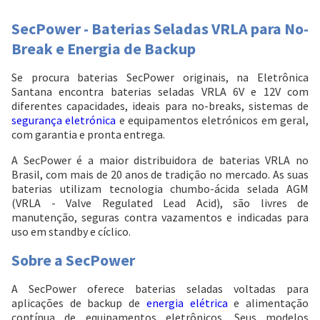
SecPower - Baterias Seladas VRLA para No-
Break e Energia de Backup
Se procura baterias SecPower originais, na Eletrônica
Santana encontra baterias seladas VRLA 6V e 12V com
diferentes capacidades, ideais para no-breaks, sistemas de
segurança eletrónica
e equipamentos eletrónicos em geral,
com garantia e pronta entrega.
A SecPower é a maior distribuidora de baterias VRLA no
Entrega Flash
Retire na Loja
Brasil, com mais de 20 anos de tradição no mercado. As suas
baterias utilizam tecnologia chumbo-ácida selada AGM
Pagamento via Pix
(VRLA - Valve Regulated Lead Acid), são livres de
Cartão de crédito
manutenção, seguras contra vazamentos e indicadas para
uso em standby e cíclico.
Sobre a SecPower
A SecPower oferece baterias seladas voltadas para
aplicações de backup de
energia elétrica
e alimentação
contínua de equipamentos eletrônicos. Seus modelos