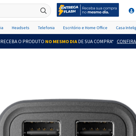
ia
Headsets
Telefonia
Escritório e Home Office
Casa Intel
RECEBA O PRODUTO
NO MESMO DIA
DE SUA COMPRA*
CONFIRA