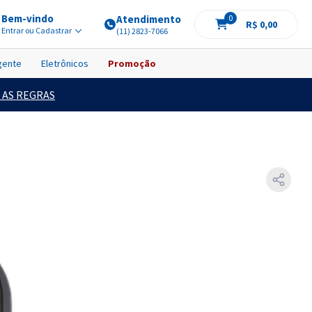
Bem-vindo
Atendimento
0
R$ 0,00
Entrar ou Cadastrar
(11) 2823-7066
igente
Eletrônicos
Promoção
 AS REGRAS