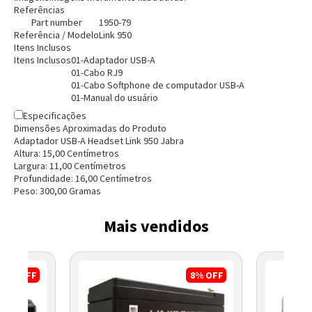
Entendi
Referências
Entendi
Part number
1950-79
Referência / Modelo
Link 950
Itens Inclusos
Entendi
Entendi
Itens Inclusos
01-Adaptador USB-A
01-Cabo RJ9
01-Cabo Softphone de computador USB-A
01-Manual do usuário
Especificações
Dimensões Aproximadas do Produto
Adaptador USB-A Headset Link 950 Jabra
Altura:
15,00
Centímetro
s
Largura:
11,00
Centímetro
s
Profundidade:
16,00
Centímetro
s
Peso:
300,00
Grama
s
Mais vendidos
17%
OFF
8%
OFF