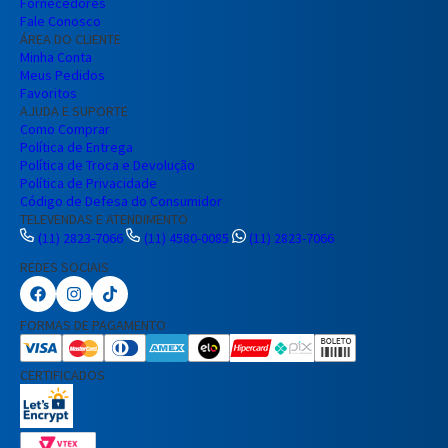
Fornecedores
Fale Conosco
ÁREA DO CLIENTE
Minha Conta
Meus Pedidos
Favoritos
AJUDA E SUPORTE
Como Comprar
Política de Entrega
Política de Troca e Devolução
Política de Privacidade
Código de Defesa do Consumidor
TELEVENDAS E ATENDIMENTO
(11) 2823-7066
(11) 4580-0085
(11) 2823-7066
REDES SOCIAIS
Preencha seus dados para iniciar a
conversa no WhatsApp.
FORMAS DE PAGAMENTO
Nome Completo
CERTIFICADOS
E-mail