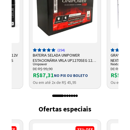
(254)
CHUMBO 12V
BATERIA SELADA UNIPOWER
GRAVADOR 
NTELBRAS
ESTACIONÁRIA VRLA UP1270SEG 12V
NEXTTECH
Unipower
Nextcall
7AH F187
DE R$ 99,90
DE R$ 684,
R$87,31
R$569,
NO PIX OU BOLETO
Ou em até 2x de R$ 45,95
Ou em até 
Ofertas especiais
17%
OFF
33%
OFF