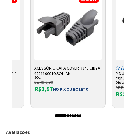
ACESSÓRIO CAPA COVER RJ45 CINZA
LLET VIP
MOUSEPAD 
6221100010 SOLLAN
SOL
RAS
ESPUMA PR
DE R$ 0,90
Digitador
DE R$ 46,9
R$0,57
NO PIX OU BOLETO
R$25,5
8
Avaliações