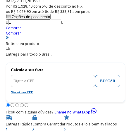
De
R$ 2.088,20
3% OFF
Por
R$ 1.928,40
com 5% de desconto no PIX
ou
R$ 2.029,90
em até
6x de R$ 338,31
sem juros
Opções de pagamento
Comprar
Comprar
Retire seu produto
Entrega para todo o Brasil
Calcule o seu frete
BUSCAR
Não sei meu CEP
Ficou com alguma dúvidas?
Chame no WhatsApp
Entrega Rápida
Compra Garantida
Produtos e loja bem avaliados