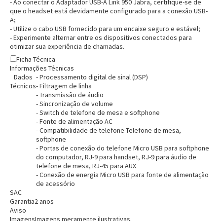
- Ao conectar o Adaptador USB-A Link 950 Jabra, certifique-se de
que o headset está devidamente configurado para a conexão USB-
A;
- Utilize o cabo USB fornecido para um encaixe seguro e estável;
- Experimente alternar entre os dispositivos conectados para
otimizar sua experiência de chamadas.
Ficha Técnica
Entrega Flash
Retire na Loja
Informações Técnicas
Dados
- Processamento digital de sinal (DSP)
Pagamento via Pix
Técnicos
- Filtragem de linha
Cartão de crédito
- Transmissão de áudio
- Sincronização de volume
- Switch de telefone de mesa e softphone
- Fonte de alimentação AC
- Compatibilidade de telefone Telefone de mesa,
softphone
- Portas de conexão do telefone Micro USB para softphone
do computador, RJ-9 para handset, RJ-9 para áudio de
telefone de mesa, RJ-45 para AUX
- Conexão de energia Micro USB para fonte de alimentação
de acessório
SAC
Garantia
2 anos
Aviso
Imagens
Imagens meramente ilustrativas.