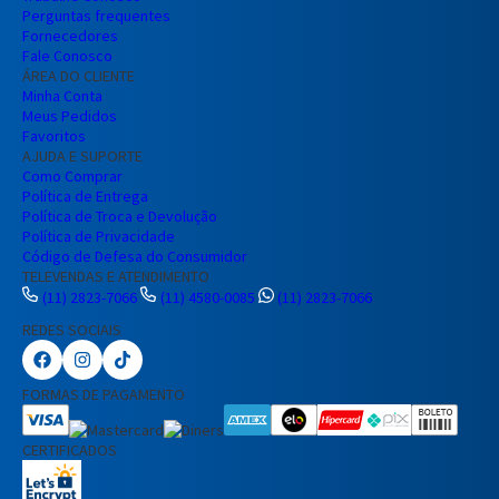
Perguntas frequentes
Entendi
Fornecedores
Entendi
Fale Conosco
ÁREA DO CLIENTE
Entendi
Entendi
Minha Conta
Meus Pedidos
Favoritos
AJUDA E SUPORTE
Como Comprar
Política de Entrega
Política de Troca e Devolução
Política de Privacidade
Código de Defesa do Consumidor
TELEVENDAS E ATENDIMENTO
(11) 2823-7066
(11) 4580-0085
(11) 2823-7066
REDES SOCIAIS
Preencha seus dados para iniciar a
conversa no WhatsApp.
FORMAS DE PAGAMENTO
Nome Completo
CERTIFICADOS
E-mail