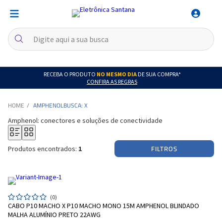
RECEBA O PRODUTO
NO MESMO DIA
DE SUA COMPRA*
CONFIRA AS REGRAS
AMPHENOL
BUSCA: X
Amphenol: conectores e soluções de conectividade
FILTROS
Produtos encontrados:
1
(0)
CABO P10 MACHO X P10 MACHO MONO 15M AMPHENOL BLINDADO
MALHA ALUMÍNIO PRETO 22AWG