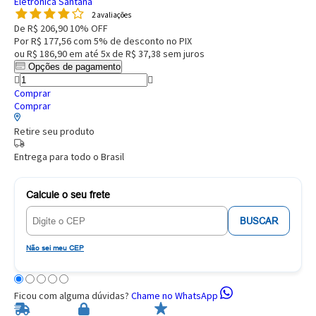
Eletronica Santana
2 avaliações
De
R$ 206,90
10% OFF
Por
R$ 177,56
com 5% de desconto no PIX
ou
R$ 186,90
em até
5x de R$ 37,38
sem juros
Opções de pagamento
Comprar
Comprar
Retire seu produto
Entrega para todo o Brasil
Calcule o seu frete
BUSCAR
Não sei meu CEP
Ficou com alguma dúvidas?
Chame no WhatsApp