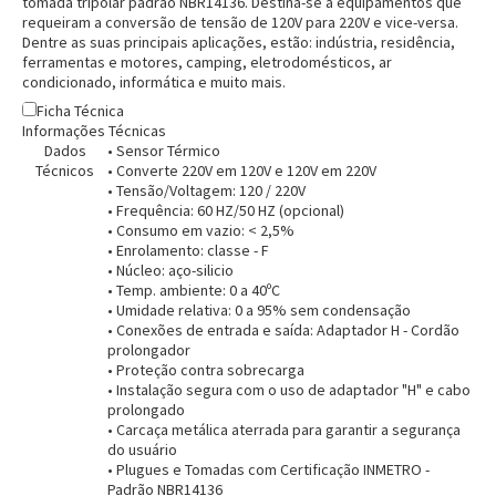
tomada tripolar padrão NBR14136. Destina-se a equipamentos que
requeiram a conversão de tensão de 120V para 220V e vice-versa.
Dentre as suas principais aplicações, estão: indústria, residência,
ferramentas e motores, camping, eletrodomésticos, ar
condicionado, informática e muito mais.
Ficha Técnica
Informações Técnicas
Dados
• Sensor Térmico
Técnicos
• Converte 220V em 120V e 120V em 220V
• Tensão/Voltagem: 120 / 220V
• Frequência: 60 HZ/50 HZ (opcional)
• Consumo em vazio: < 2,5%
• Enrolamento: classe - F
• Núcleo: aço-silicio
• Temp. ambiente: 0 a 40ºC
• Umidade relativa: 0 a 95% sem condensação
• Conexões de entrada e saída: Adaptador H - Cordão
prolongador
• Proteção contra sobrecarga
• Instalação segura com o uso de adaptador "H" e cabo
prolongado
• Carcaça metálica aterrada para garantir a segurança
do usuário
• Plugues e Tomadas com Certificação INMETRO -
Padrão NBR14136