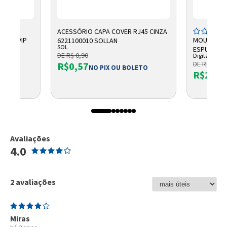
ACESSÓRIO CAPA COVER RJ45 CINZA
LLET VIP
MOUSEPAD 
6221100010 SOLLAN
SOL
RAS
ESPUMA PR
DE R$ 0,90
Digitador
DE R$ 46,9
R$0,57
NO PIX OU BOLETO
R$25,5
8
Avaliações
4.0
2 avaliações
Miras