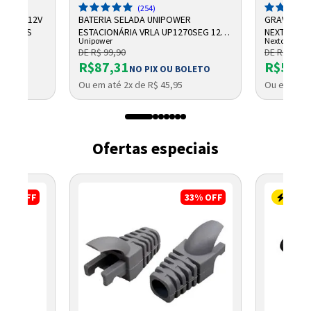
(254)
CHUMBO 12V
BATERIA SELADA UNIPOWER
GRAVADOR 
NTELBRAS
ESTACIONÁRIA VRLA UP1270SEG 12V
NEXTTECH
Unipower
Nextcall
7AH F187
DE R$ 99,90
DE R$ 684,
R$87,31
R$569,
NO PIX OU BOLETO
Ou em até 2x de R$ 45,95
Ou em até 
Ofertas especiais
17%
OFF
33%
OFF