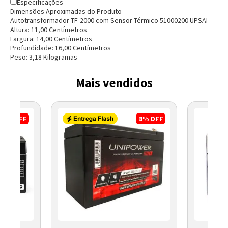
Especificações
Dimensões Aproximadas do Produto
Autotransformador TF-2000 com Sensor Térmico 51000200 UPSAI
Altura:
11,00
Centímetro
s
Largura:
14,00
Centímetro
s
Profundidade:
16,00
Centímetro
s
Peso:
3,18
Kilograma
s
Mais vendidos
Entendi
17%
OFF
8%
OFF
Entendi
Entendi
Entendi