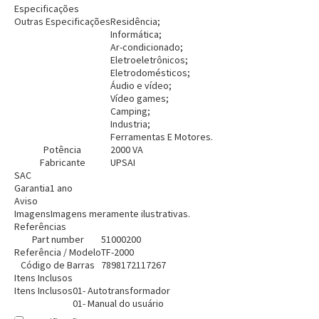
Especificações
Outras Especificações
Residência;
Informática;
Ar-condicionado;
Eletroeletrônicos;
Eletrodomésticos;
Áudio e vídeo;
Vídeo games;
Camping;
Industria;
Ferramentas E Motores.
Potência
2000 VA
Fabricante
UPSAI
SAC
Garantia
1 ano
Aviso
Imagens
Imagens meramente ilustrativas.
Referências
Entrega Flash
Retire na Loja
Part number
51000200
Referência / Modelo
TF-2000
Pagamento via Pix
Código de Barras
7898172117267
Itens Inclusos
Cartão de crédito
Itens Inclusos
01- Autotransformador
01- Manual do usuário