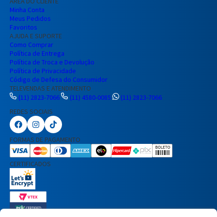
ÁREA DO CLIENTE
Minha Conta
Meus Pedidos
Favoritos
AJUDA E SUPORTE
Como Comprar
Política de Entrega
Política de Troca e Devolução
Política de Privacidade
Código de Defesa do Consumidor
TELEVENDAS E ATENDIMENTO
(11) 2823-7066
(11) 4580-0085
(11) 2823-7066
REDES SOCIAIS
Preencha seus dados para iniciar a
conversa no WhatsApp.
FORMAS DE PAGAMENTO
Nome Completo
CERTIFICADOS
E-mail
Telefone