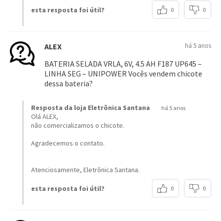
quando a carga estiver baixa?
Resposta da loja Eletrônica Santana
há 5 anos
é possível realizar a carga, com um carregador próprio.
Agradecemos seu contato.
Atenciosamente, Eletrônica Santana.
esta resposta foi útil?
0
0
Bruno
há 5 anos
Olá, essa bateria serve para balança big bag?
Resposta da loja Eletrônica Santana
há 5 anos
para saber se é compatível é necessário saber a potência e
a amperagem da balança.