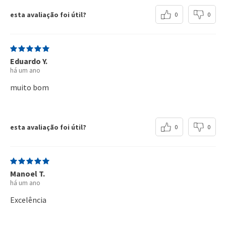
A maioria dos clientes destaca a qualidade do produto,
mencionando que é de excelente qualidade, funcionando
perfeitamente e atendendo suas expectativas. Além disso,
muitos clientes comentam que o tamanho da bateria é
ideal para suas aplicações específicas, com avaliações
positivas sobre o caimento e medidas do produto. Por
outro lado, algumas avaliações indicam que a entrega pode
ter sido demorada em algumas situações, o que gerou
algumas reclamações em relação ao prazo de entrega.
Qualidade
Tamanho
Preço
Resumo gerado por I.A. com base nas avaliações dos clientes
André G.
há 8 meses
comprador verificado
Perfeito, já veio com carga testei e funcionou