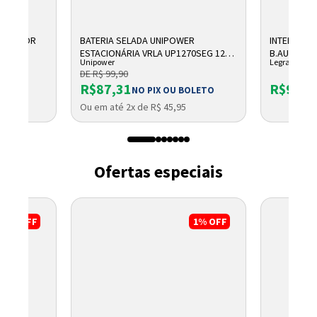
OBREPOR
BATERIA SELADA UNIPOWER
INTERRUPT
AS
ESTACIONÁRIA VRLA UP1270SEG 12V
B.AUTOMAT
Unipower
Legrand
7AH F187
611010BC 
DE R$ 99,90
R$87,31
R$9,41
NO PIX OU BOLETO
Ou em até 2x de R$ 45,95
Ofertas especiais
6%
OFF
1%
OFF
Entrega Flash
Retire na Loja