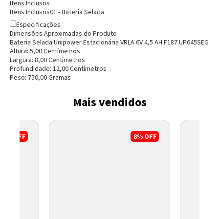
Itens Inclusos
Itens Inclusos
01 - Bateria Selada
Especificações
Dimensões Aproximadas do Produto
Bateria Selada Unipower Estacionária VRLA 6V 4,5 AH F187 UP645SEG
Altura:
5,00
Centímetro
s
Largura:
8,00
Centímetro
s
Profundidade:
12,00
Centímetro
s
Peso:
750,00
Grama
s
Mais vendidos
17%
OFF
8%
OFF