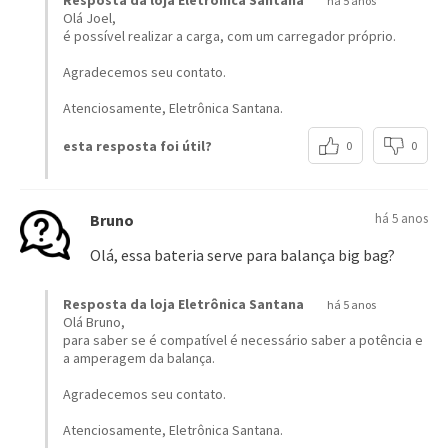
nada a declarar
esta avaliação foi útil?
0
0
CARREGAR MAIS
Perguntas & respostas
mostrando 5 de
37
FAZER PERGUNTA
perguntas
Joel
há 5 anos
Está bateria tem conqtores Para recarregar