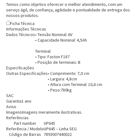
Temos como objetivo oferecer o melhor atendimento, com um
serviço ágil, de confiança, agilidade e pontualidade de entrega dos
nossos produtos.
Ficha Técnica
Informações Técnicas
Dados Técnicos
• Tensão Nominal: 6V
• Capacidade Nominal: 4,5Ah
Terminal
• Tipo: Faston F187
• Posição de terminais: B
Especificações
Outras Especificações
• Comprimento: 7,0 cm
• Largura: 4,8cm
• Altura com Terminal: 10,6 cm
• Peso:780kg
SAC
Garantia
1 ano
Aviso
Imagens
Imagens meramente ilustrativas.
Referências
Part number
UP645
Referência / Modelo
UP645 – Linha SEG
Código de Barras
7893007440022