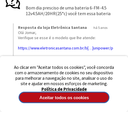
Preencha seus dados para iniciar a
conversa no WhatsApp.
Jomar
há 5 anos
Nome Completo
Presciso com as seguintes dimensões
Profundidade 7 Altura 10 Largura 9
E-mail
Resposta da loja Eletrônica Santana
há 5 anos
seguem as medidas:
Telefone
Ao clicar em "Aceitar todos os cookies", você concorda
Dimensões
com o armazenamento de cookies no seu dispositivo
{{{char 8226}}} Comprimento: 70 mm
para melhorar a navegação no site, analisar o uso do
{{{char 8226}}} Largura: 48 mm
Iniciar Conversa
site e ajudar em nossos esforços de marketing.
{{{char 8226}}} Altura com Terminal: 106 mm
Política de Privacidade
{{{char 8226}}} Peso: 0,78kg
Aceitar todos os cookies
Agradecemos o contato
Atenciosamente, Eletrônica Santana.
esta resposta foi útil?
0
0