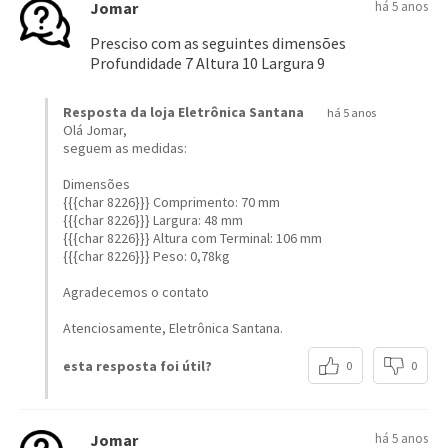
Agradecemos seu contato.
Atenciosamente, Eletrônica Santana.
esta resposta foi útil?
0
0
ALEX
há 5 anos
BATERIA SELADA VRLA, 6V, 4.5 AH F187 UP645 –
LINHA SEG – UNIPOWER Vocês vendem chicote
dessa bateria?
Resposta da loja Eletrônica Santana
há 5 anos
não comercializamos o chicote.
Agradecemos o contato.
Atenciosamente, Eletrônica Santana.
esta resposta foi útil?
0
0