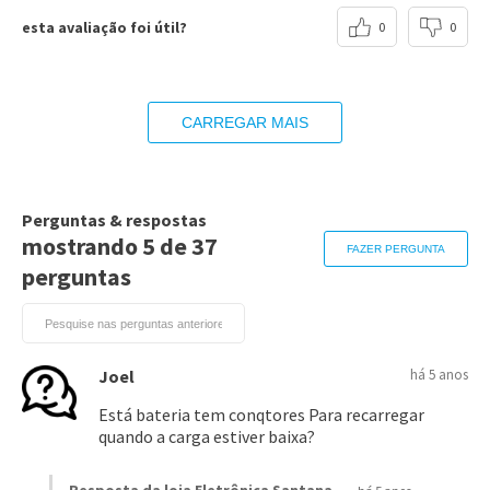
Excelência
esta avaliação foi útil?
0
0
eduardo r.
há um ano
tudo certo conforme anuncio
esta avaliação foi útil?
0
0
Paulo P.
há 2 anos