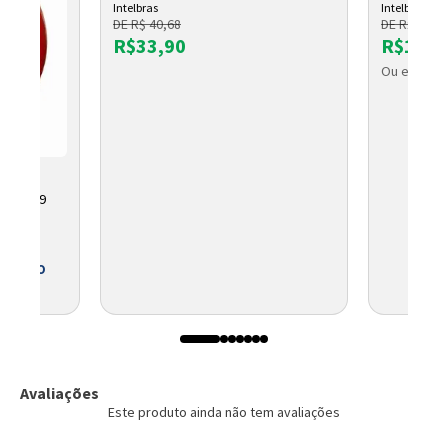
Intelbras
Intelbras
DE R$ 40,68
DE R$ 1.325
R$33,90
R$1.10
Ou em até 
NI 6349
 BOLETO
Avaliações
Este produto ainda não tem avaliações