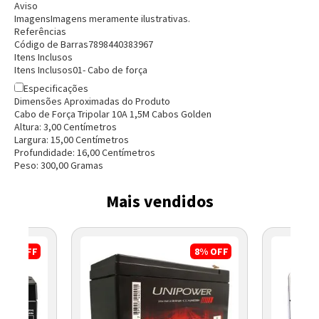
Aviso
Imagens
Imagens meramente ilustrativas.
Referências
Código de Barras
7898440383967
Itens Inclusos
Itens Inclusos
01- Cabo de força
Entrega Flash
Retire na Loja
Especificações
Dimensões Aproximadas do Produto
Pagamento via Pix
Cabo de Força Tripolar 10A 1,5M Cabos Golden
Cartão de crédito
Altura:
3,00
Centímetro
s
Largura:
15,00
Centímetro
s
Profundidade:
16,00
Centímetro
s
Peso:
300,00
Grama
s
Mais vendidos
17%
OFF
8%
OFF
Entendi