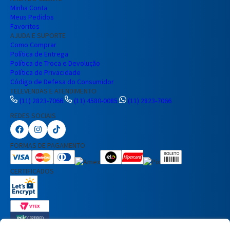
Minha Conta
Meus Pedidos
Favoritos
AJUDA E SUPORTE
Como Comprar
Política de Entrega
Política de Troca e Devolução
Política de Privacidade
Código de Defesa do Consumidor
TELEVENDAS E ATENDIMENTO
(11) 2823-7066
(11) 4580-0085
(11) 2823-7066
REDES SOCIAIS
Preencha seus dados para iniciar a
conversa no WhatsApp.
FORMAS DE PAGAMENTO
Nome Completo
CERTIFICADOS
E-mail
Telefone