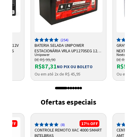
Entendi
Entendi
Entendi
(254)
CHUMBO 12V
BATERIA SELADA UNIPOWER
GRAVADOR 
NTELBRAS
ESTACIONÁRIA VRLA UP1270SEG 12V
NEXTTECH
Unipower
Nextcall
7AH F187
DE R$ 99,90
DE R$ 684,
R$87,31
R$569,
NO PIX OU BOLETO
Ou em até 2x de R$ 45,95
Ou em até 
Ofertas especiais
5%
OFF
17%
OFF
(8)
CONTROLE REMOTO XAC 4000 SMART
CENTRAL D
INTELBRAS
AMT 2018 E