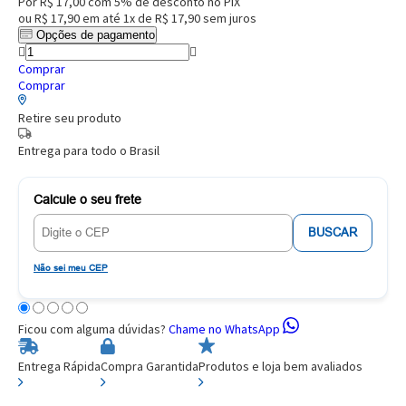
Por
R$ 17,00
com 5% de desconto no PIX
ou
R$ 17,90
em até
1x de R$ 17,90
sem juros
Opções de pagamento
Comprar
Comprar
Retire seu produto
Entrega para todo o Brasil
Calcule o seu frete
BUSCAR
Não sei meu CEP
Ficou com alguma dúvidas?
Chame no WhatsApp
Entrega Rápida
Compra Garantida
Produtos e loja bem avaliados