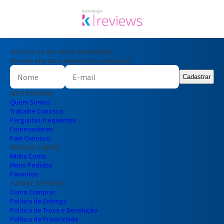
Inscreva-se em nossa newsletter!
Receba ofertas e promoções exclusivas
Cadastrar
INSTITUCIONAL
Quem Somos
Trabalhe Conosco
Perguntas frequentes
Fornecedores
Fale Conosco
ÁREA DO CLIENTE
Minha Conta
Meus Pedidos
Favoritos
AJUDA E SUPORTE
Como Comprar
Política de Entrega
Política de Troca e Devolução
Política de Privacidade