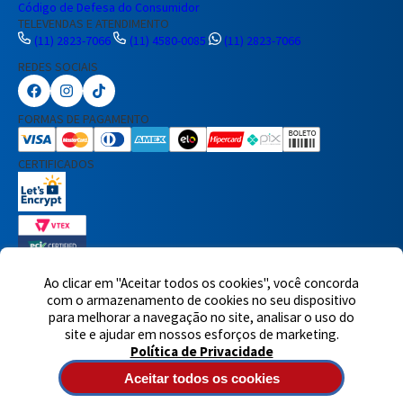
Código de Defesa do Consumidor
TELEVENDAS E ATENDIMENTO
(11) 2823-7066
(11) 4580-0085
(11) 2823-7066
REDES SOCIAIS
Preencha seus dados para iniciar a
conversa no WhatsApp.
FORMAS DE PAGAMENTO
Nome Completo
CERTIFICADOS
E-mail
Telefone
Ao clicar em "Aceitar todos os cookies", você concorda
com o armazenamento de cookies no seu dispositivo
7460 avaliações reais
para melhorar a navegação no site, analisar o uso do
© 2025,Eletrônica Santana Ltda. Todos os direitos reservados.
Rua
Iniciar Conversa
site e ajudar em nossos esforços de marketing.
Voluntários da Pátria, 1495 - Santana - CEP 02011-200 - São Paulo -
Política de Privacidade
SP
Atendimento de segunda à quinta-feira das 8h às 18h e sexta-
feira das 8h às 17h - CNPJ: 60717899/0001-90
Aceitar todos os cookies
Tecnologia de e-commerce